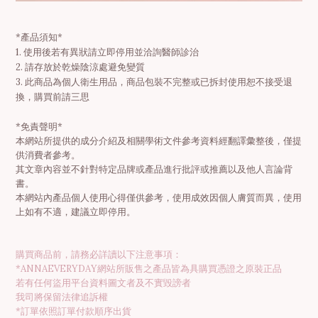
*
產品須知
*
1.
使用後若有異狀請立即停用並洽詢醫師診治
2.
請存放於乾燥陰涼處避免變質
3.
此商品為個人衛生用品，商品包裝不完整或已拆封使用恕不接受退
換，購買前請三思
*免責聲明*
本網站所提供的成分介紹及相關學術文件參考資料經翻譯彙整後，僅提
供消費者參考。
其文章內容並不針對特定品牌或產品進行批評或推薦以及他人言論背
書。
本網站內產品個人使用心得僅供參考，使用成效因個人膚質而異，使用
上如有不適，建議立即停用。
購買商品前，請務必詳讀以下注意事項：
*ANNAEVERYDAY網站所販售之產品皆為具購買憑證之原裝正品
若有任何盜用平台資料圖文者及不實毀謗者
我司將保留法律追訴權
*訂單依照訂單付款順序出貨