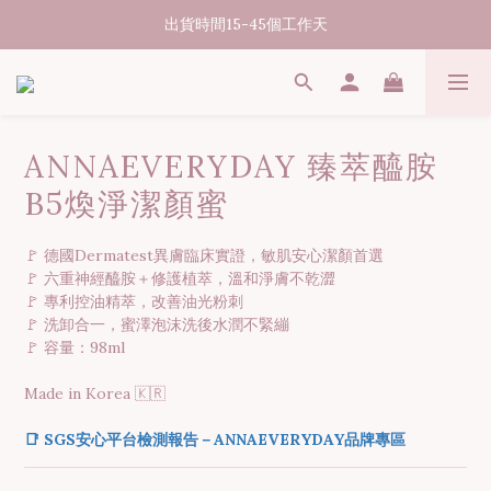
07/31-08/08 煥新盛夏 | 夏日美好節
出貨時間15-45個工作天
07/31-08/08 煥新盛夏 | 夏日美好節
ANNAEVERYDAY 臻萃醯胺
B5煥淨潔顏蜜
🚩 德國Dermatest異膚臨床實證，敏肌安心潔顏首選
🚩 六重神經醯胺＋修護植萃，溫和淨膚不乾澀
🚩 專利控油精萃，改善油光粉刺
🚩 洗卸合一，蜜澤泡沫洗後水潤不緊繃
🚩 容量：98ml
Made in Korea 🇰🇷
📑 SGS安心平台檢測報告－ANNAEVERYDAY品牌專區