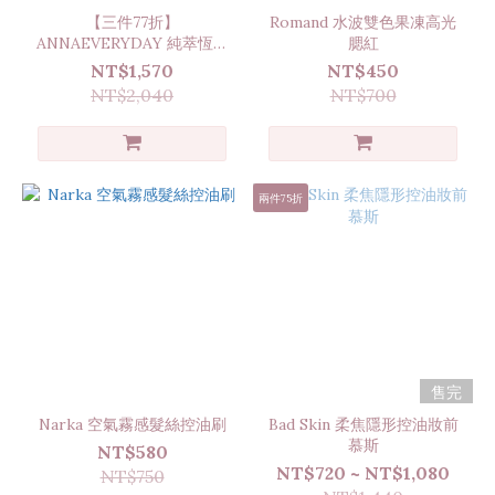
【三件77折】
Romand 水波雙色果凍高光
ANNAEVERYDAY 純萃恆潤
腮紅
綻采美唇油
NT$1,570
NT$450
NT$2,040
NT$700
兩件75折
售完
Narka 空氣霧感髮絲控油刷
Bad Skin 柔焦隱形控油妝前
慕斯
NT$580
NT$720 ~ NT$1,080
NT$750