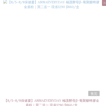
三
售完
【8/5~8/8保健慶】ANNAEVERYDAY 極護酵母β-葡聚醣蜂膠金
盾粉｜買二送一 現省1290 $860/盒