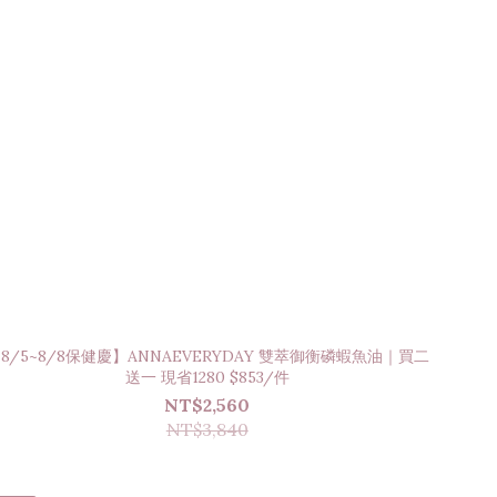
8/5~8/8保健慶】ANNAEVERYDAY 雙萃御衡磷蝦魚油｜買二
送一 現省1280 $853/件
NT$2,560
NT$3,840