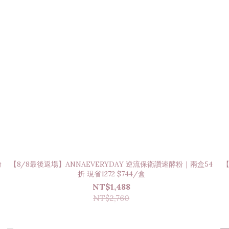
粉
【8/8最後返場】ANNAEVERYDAY 逆流保衛讚速酵粉｜兩盒54
【
折 現省1272 $744/盒
NT$1,488
NT$2,760