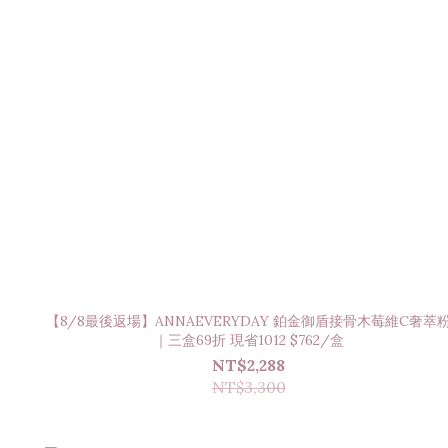
【8/8最後返場】ANNAEVERYDAY 鉑金御盾接骨木莓維C奢萃
｜三盒69折 現省1012 $762/盒
NT$2,288
NT$3,300