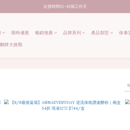
07/31-08/08 煥新盛夏 | 夏日美好節
出貨時間15-45個工作天
消費滿3000元享台灣境內免運
節
限時優惠
07/31-08/08 煥新盛夏 | 夏日美好節
暢銷推薦
品牌系列
產品類型
保養
 記憶翻牌大挑戰