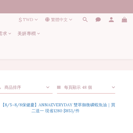
$
TWD
繁體中文
需求
美妍專橍
商品排序
每頁顯示 48 個