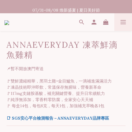
07/31-08/08 煥新盛夏 | 夏日美好節
07/31-08/08 煥新盛夏 | 夏日美好節
出貨時間15-45個工作天
消費滿3000元享台灣境內免運
ANNAEVERYDAY 凍萃鮮滴
07/31-08/08 煥新盛夏 | 夏日美好節
魚雞精
📌暫不開放澳門寄送
🚩雙鮮濃縮精華，黑羽土雞×金目鱸魚，一滴補進滿滿活力
🚩凍晶技術即沖即飲，常溫保存無腥味，營養新革命
🚩117mg支鏈胺基酸，補充關鍵營養、提升日常續航力
🚩純淨無添加，零香料零防腐，全家安心天天補
🚩 每盒14包，每包8克，每天1包，加強補充早晚各1包
📑 SGS安心平台檢測報告－ANNAEVERYDAY品牌專區