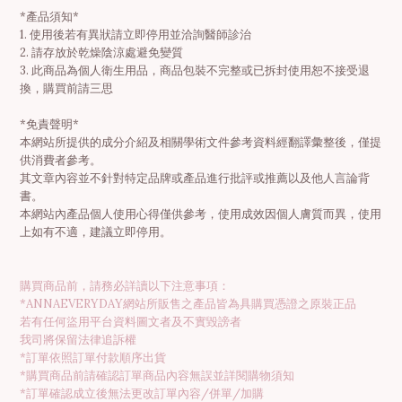
*產品須知*
1. 使用後若有異狀請立即停用並洽詢醫師診治
2. 請存放於乾燥陰涼處避免變質
3. 此商品為個人衛生用品，商品包裝不完整或已拆封使用恕不接受退
換，購買前請三思
*免責聲明*
本網站所提供的成分介紹及相關學術文件參考資料經翻譯彙整後，僅提
供消費者參考。
其文章內容並不針對特定品牌或產品進行批評或推薦以及他人言論背
書。
本網站內產品個人使用心得僅供參考，使用成效因個人膚質而異，使用
上如有不適，建議立即停用。
購買商品前，請務必詳讀以下注意事項：
*ANNAEVERYDAY網站所販售之產品皆為具購買憑證之原裝正品
若有任何盜用平台資料圖文者及不實毀謗者
我司將保留法律追訴權
*訂單依照訂單付款順序出貨
*購買商品前請確認訂單商品內容無誤並詳閱購物須知
立即購買
*訂單確認成立後無法更改訂單內容/併單/加購