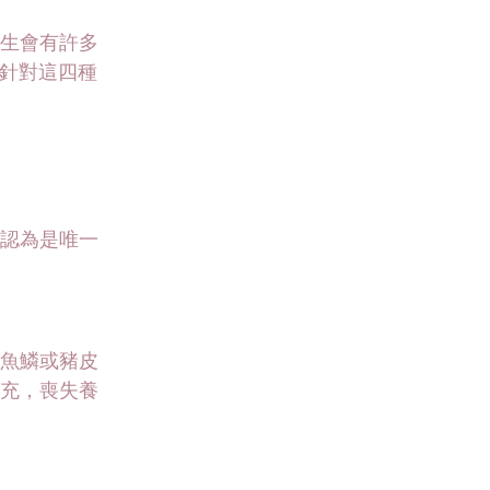
生會有許多
，針對這四種
認為是唯一
魚鱗或豬皮
充，喪失養