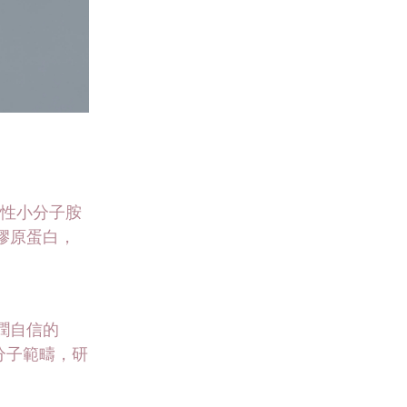
性小分子胺
膠原蛋白，
潤自信的
分子範疇，研