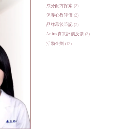
成分配方探索
(2)
保養心得評價
(2)
品牌幕後筆記
(2)
Anius真實評價反饋
(3)
活動企劃
(12)