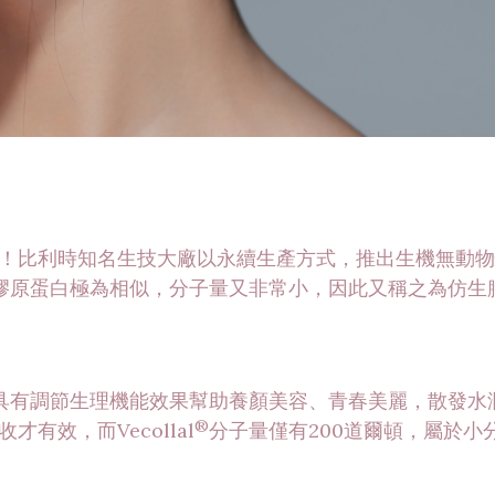
！比利時知名生技大廠以永續生產方式，推出生機無動物
膠原蛋白極為相似，分子量又非常小，因此又稱之為仿生
具有調節生理機能效果幫助養顏美容、青春美麗，散發水
®
有效，而Vecollal
分子量僅有200道爾頓，屬於小