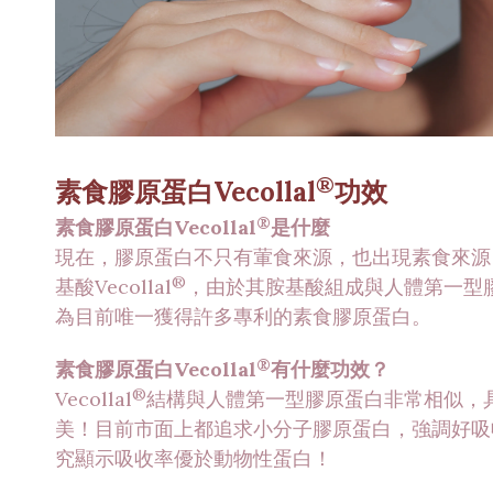
®
素食膠原蛋白Vecollal
功效
®
素食膠原蛋白Vecollal
是什麼
現在，膠原蛋白不只有葷食來源，也出現素食來源
®
基酸Vecollal
，由於其胺基酸組成與人體第一型
為目前唯一獲得許多專利的素食膠原蛋白。
®
素食膠原蛋白Vecollal
有什麼功效？
®
Vecollal
結構與人體第一型膠原蛋白非常相似，
美！目前市面上都追求小分子膠原蛋白，強調好吸收才
究顯示吸收率優於動物性蛋白！