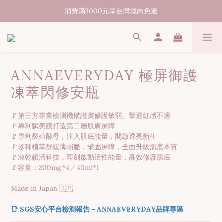
07/31-08/08 煥新盛夏 | 夏日美好節
07/31-08/08 煥新盛夏 | 夏日美好節
出貨時間15-45個工作天
消費滿3000元享台灣境內免運
ANNAEVERYDAY 極屏御護
07/31-08/08 煥新盛夏 | 夏日美好節
凍萃閃修安瓶
🚩第三方專業檢測機構證實修護敏弱、擊退紅感不適
🚩專利賦美膜打造第二層肌膚屏障
🚩專利裂殖酵母，注入肌底能量，開啟透亮新生
🚩珍稀植萃舒緩薄弱脆，鞏固屏障，全面升級肌底本質
🚩凍乾鎖活科技，即刻啟動活性能量，高效修護肌底
🚩容量：200mg*4／40ml*1
Made in Japan 🇯🇵
📑 SGS安心平台檢測報告－ANNAEVERYDAY品牌專區