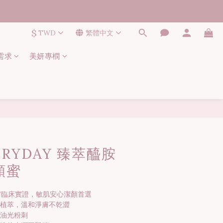
$
TWD
繁體中文
需求
美妍專橍
立即購買
ERYDAY 臻萃醯胺
顏蜜
st異膚臨床實證，敏肌安心潔顏首選
護植萃，溫和淨膚不乾澀
善油光粉刺