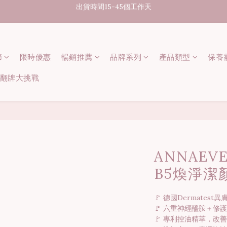
07/31-08/08 煥新盛夏 | 夏日美好節
消費滿3000元享台灣境內免運
07/31-08/08 煥新盛夏 | 夏日美好節
節
限時優惠
暢銷推薦
品牌系列
產品類型
保養
 記憶翻牌大挑戰
ANNAEV
B5煥淨潔
🚩 德國Dermate
🚩 六重神經醯胺＋修
🚩 專利控油精萃，改