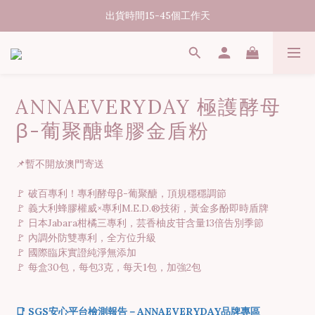
出貨時間15-45個工作天
07/31-08/08 煥新盛夏 | 夏日美好節
消費滿3000元享台灣境內免運
07/31-08/08 煥新盛夏 | 夏日美好節
ANNAEVERYDAY 極護酵母
β-葡聚醣蜂膠金盾粉
📌暫不開放澳門寄送
🚩 破百專利！專利酵母β-葡聚醣，頂規穩穩調節
🚩 義大利蜂膠權威×專利M.E.D.®技術，黃金多酚即時盾牌
🚩 日本Jabara柑橘三專利，芸香柚皮苷含量13倍告別季節
🚩 內調外防雙專利，全方位升級
🚩 國際臨床實證純淨無添加
🚩 每盒30包，每包3克，每天1包，加強2包
📑 SGS安心平台檢測報告－ANNAEVERYDAY品牌專區