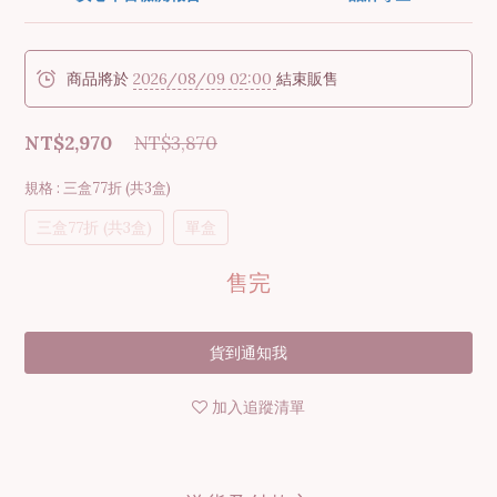
商品將於
2026/08/09 02:00
結束販售
NT$2,970
NT$3,870
規格
: 三盒77折 (共3盒)
三盒77折 (共3盒)
單盒
售完
貨到通知我
加入追蹤清單