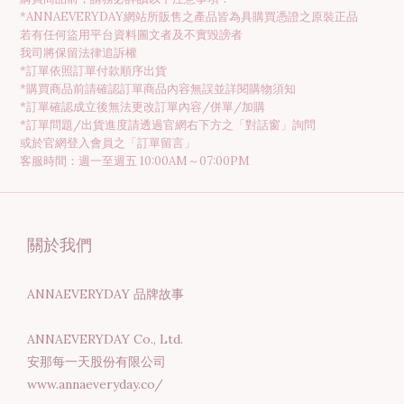
*ANNAEVERYDAY網站所販售之產品皆為具購買憑證之原裝正品
若有任何盜用平台資料圖文者及不實毀謗者
我司將保留法律追訴權
*訂單依照訂單付款順序出貨
*購買商品前請確認訂單商品內容無誤並詳閱購物須知
*訂單確認成立後無法更改訂單內容/併單/加購
*訂單問題/出貨進度請透過官網右下方之「對話窗」詢問
或於官網登入會員之「訂單留言」
客服時間：週一至週五 10:00AM～07:00PM
關於我們
ANNAEVERYDAY 品牌故事
ANNAEVERYDAY Co., Ltd.
安那每一天股份有限公司
www.annaeveryday.co/