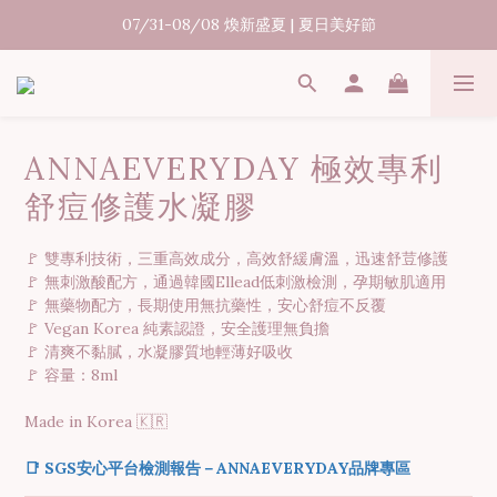
07/31-08/08 煥新盛夏 | 夏日美好節
07/31-08/08 煥新盛夏 | 夏日美好節
出貨時間15-45個工作天
消費滿3000元享台灣境內免運
ANNAEVERYDAY 極效專利
07/31-08/08 煥新盛夏 | 夏日美好節
舒痘修護水凝膠
🚩 雙專利技術，三重高效成分，高效舒緩膚溫，迅速舒荳修護 
🚩 無刺激酸配方，通過韓國Ellead低刺激檢測，孕期敏肌適用 
🚩 無藥物配方，長期使用無抗藥性，安心舒痘不反覆
🚩 Vegan Korea 純素認證，安全護理無負擔
🚩 清爽不黏膩，水凝膠質地輕薄好吸收
🚩 容量：8ml
Made in Korea 🇰🇷
📑 SGS安心平台檢測報告－ANNAEVERYDAY品牌專區