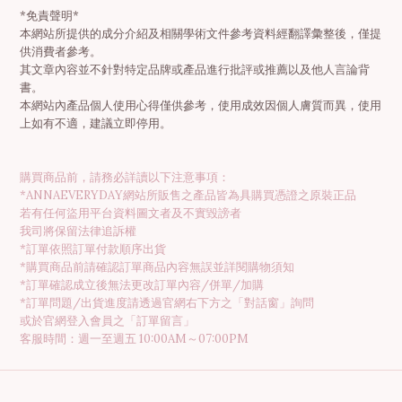
*免責聲明*
本網站所提供的成分介紹及相關學術文件參考資料經翻譯彙整後，僅提
供消費者參考。
其文章內容並不針對特定品牌或產品進行批評或推薦以及他人言論背
書。
本網站內產品個人使用心得僅供參考，使用成效因個人膚質而異，使用
上如有不適，建議立即停用。
購買商品前，請務必詳讀以下注意事項：
*ANNAEVERYDAY網站所販售之產品皆為具購買憑證之原裝正品
若有任何盜用平台資料圖文者及不實毀謗者
我司將保留法律追訴權
*訂單依照訂單付款順序出貨
*購買商品前請確認訂單商品內容無誤並詳閱購物須知
*訂單確認成立後無法更改訂單內容/併單/加購
*訂單問題/出貨進度請透過官網右下方之「對話窗」詢問
或於官網登入會員之「訂單留言」
客服時間：週一至週五 10:00AM～07:00PM