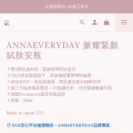
07/31-08/08 煥新盛夏 | 夏日美好節
消費滿3000元享台灣境內免運
07/31-08/08 煥新盛夏 | 夏日美好節
ANNAEVERYDAY 脈耀緊顏
賦肽安瓶
🚩雙A類抗老科技，緊緻嘭彈同步提升
🚩2%六胜肽緊顏因子，高效撫紋重塑彈性輪廓
🚩維他命B12 × 角鯊烷修護，穩定膚況透出細緻光澤
🚩第三方臨床儀器實證＋3D肌膚分析，28天緊緻數據可視
🚩德國Dermatest最高等級認證
🚩容量：28ml
Made in Japan 🇯🇵
📑 SGS安心平台檢測報告－ANNAEVERYDAY品牌專區