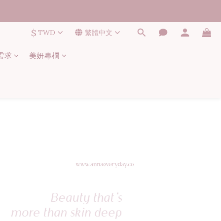
$
TWD
繁體中文
需求
美妍專橍