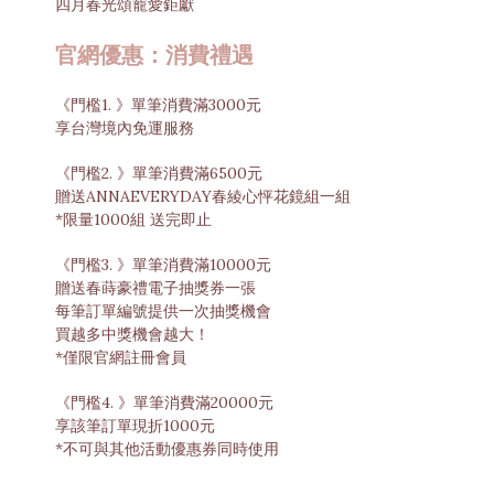
四月春光頌寵愛鉅獻
官網優惠：消費禮遇
《門檻1. 》單筆消費滿3000元
享台灣境內免運服務
《門檻2. 》單筆消費滿6500元
贈送ANNAEVERYDAY春綾心怦花鏡組一組
*限量1000組 送完即止
《門檻3. 》單筆消費滿10000元
贈送春蒔豪禮電子抽獎券一張
每筆訂單編號提供一次抽獎機會
買越多中獎機會越大！
*僅限官網註冊會員
《門檻4. 》單筆消費滿20000元
享該筆訂單現折1000元
*不可與其他活動優惠券同時使用