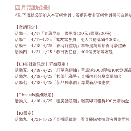
四月活動企劃
※以下活動必須加入本官網會員，若參與者非官網會員視同自動
【官網限定】
活動一、4/17「春蘊早鳥」優惠券100元 (限量200張)
活動二、4/17-4/25「邀友當會員」兩人共得購物金300元
活動三、4/18~4/25「春蒔好禮頌」單筆滿萬即抽春蒔豪禮券
活動四、4/21~4/25「春日攻任務」400個獎項等著送
【LINE社群限定】群妞限定！
活動五、4/18~4/25「訂單滿額抽」單筆滿3000即抽10位送新
活動六、4/18~4/25「抄筆記高手」直播內容分享拿購物金
活動七、4/18~4/25「新品獨享價」專屬新品優惠價
【Threads脆妞限定】
活動八、4/18~4/25「曬美話題潮」曬美即可獲得100元購物金
【IG限定】
活動九、4/21~4/25「直播隱藏贈」看直播購物抽原液再贈面膜