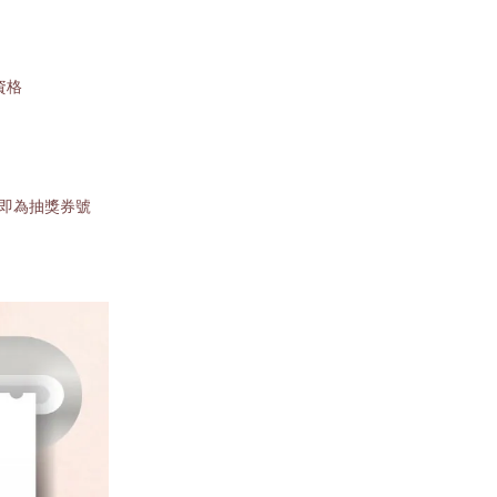
資格
號即為抽獎券號