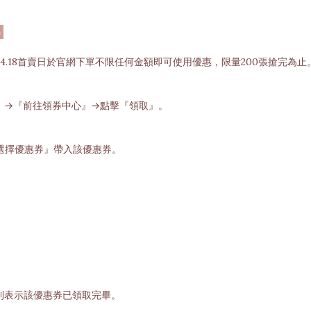
)
搶時間，2025.4.18首賣日於官網下單不限任何金額即可使用優惠，限量200張搶完為止
』→『前往領券中心』→點擊『領取』。
選擇優惠券』帶入該優惠券。
則表示該優惠券已領取完畢。