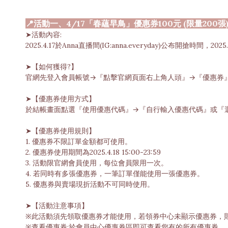
📍活動一、4/17「春蘊早鳥」優惠券100元 (限量200張
➤活動內容:
2025.4.17於Anna直播間(IG:anna.everyday)公布開
➤【如何獲得?】
官網先登入會員帳號→『點擊官網頁面右上角人頭』→『優惠券
➤【優惠券使用方式】
於結帳畫面點選『使用優惠代碼』→『自行輸入優惠代碼』或『
➤【優惠券使用規則】
1. 優惠券不限訂單金額都可使用。
2. 優惠券使用期間為2025.4.18 15:00-23:59
3. 活動限官網會員使用，每位會員限用一次。
4. 若同時有多張優惠券，一筆訂單僅能使用一張優惠券。
5. 優惠券與賣場現折活動不可同時使用。
➤【活動注意事項】
※此活動須先領取優惠券才能使用，若領券中心未顯示優惠券，
※查看優惠券:於會員中心優惠券區即可查看您有的所有優惠券。