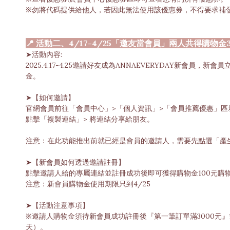
※勿將代碼提供給他人，若因此無法使用該優惠券，不得要求補
📍 活動二、4/17-4/25「邀友當會員」兩人共得購物金
➤活動內容:
2025.4.17-4.25邀請好友成為ANNAEVERYDAY新會員
金。
➤【如何邀請】
官網會員前往「會員中心」>「個人資訊」>「會員推薦優惠」區塊
點擊「複製連結」> 將連結分享給朋友。
注意：在此功能推出前就已經是會員的邀請人，需要先點選「產
➤【新會員如何透過邀請註冊】
點擊邀請人給的專屬連結並註冊成功後即可獲得購物金100元購
注意：新會員購物金使用期限只到4/25
➤【活動注意事項】
※邀請人購物金須待新會員成功註冊後『第一筆訂單滿3000元』
天）。