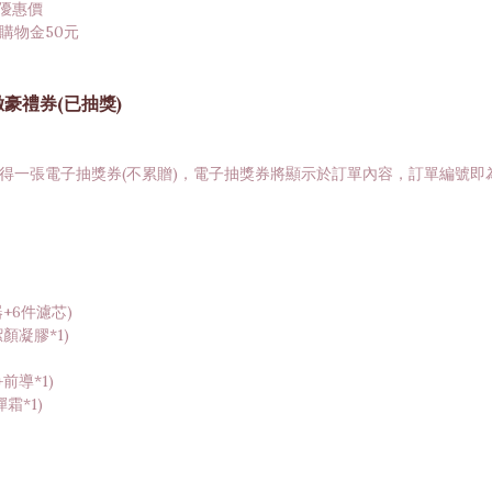
品優惠價
贈購物金50元
緻豪禮券(已抽獎)
，即可獲得一張電子抽獎券(不累贈)，電子抽獎券將顯示於訂單內容，訂單編號
器+6件濾芯)
潔顏凝膠*1)
+前導*1)
霜*1)