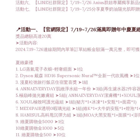
活動六、【LINE社群限定】7/19~7/26 Anius群妞專屬獨享新
活動七、【LINE社群限定】7/19~7/25分享夏季奶油陽光肌即
📍活動一、【官網限定】7/19~7/26滿萬即贈年中慶夏
獎品總額高達20萬
➤活動內容:
2024.7.19~7.26連線期間內單筆訂單結帳金額滿一萬元整
夏緻豪禮
1. LG蒸氣電子衣櫥-輕奢鏡面 ➤1位
2. Dyson 戴森 HD16 Supersonic Nural™全新一代吹風機 ➤1位
3. 漫夏松弛旅行飯店住宿驚喜獎 ➤1組
4. ANNAEVERYDAY肌緻淨水組一年份 ➤3組(再生濾水器2件容
5.極巔峰拋光嫩膚組 ➤5組( ANNAEVERYDAY潔膚機*1+XOUL
6. XOUL極致呵護光蘊組 ➤1組(秘方*1+冰凍*1+安瓶*1+面霜*1)
7. MEDIPAIR透明0暇璃光組 ➤1組(維K*1+大牛奶安瓶*1+燈泡*1
8. HANISUL高科甩沉彈力組 ➤1組(MOA大黑安瓶*1+面膜*1+澎彈
9. 緻夏購物金5000 ➤1位
10緻夏購物金1000 ➤5位
11. 緻夏購物金500 ➤10位