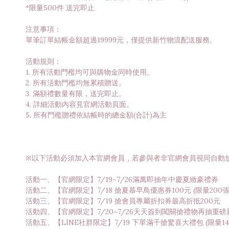
*限量500件 送完即止
注意事項：
單筆訂單結帳金額超過19999元，僅提供新竹物流配送服務。
活動規則：
1. 所有活動門檻均可與購物金同時使用。
2. 所有活動門檻均無累積贈送。
3. 滿額禮數量有限，送完即止。
4. 詳細活動內容見官網活動頁面。
5. 所有門檻贈禮依結帳時的總金額(合計)為主
※以下活動必須加入本官網會員，若參與者非官網會員視同自動
活動一、【官網限定】7/19~7/26滿萬即抽年中慶夏緻豪禮券
活動二、【官網限定】7/18 搶夏慕早鳥優惠券100元 (限量200張
活動三、【官網限定】7/19 搶會員專屬折扣券最高折抵200元
活動四、【官網限定】7/20~7/26天天簽到闖關搶禮物再抽重磅
活動五、【LINE社群限定】7/19 下單滿千搶驚喜大禮包 (限量14