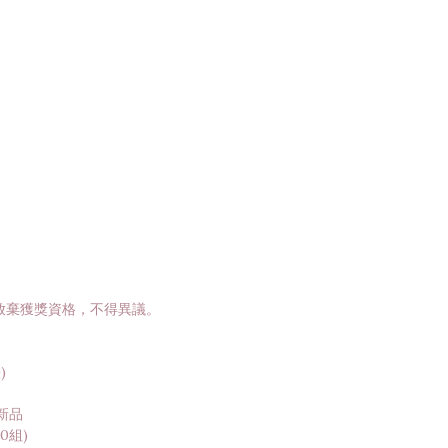
放棄獲獎資格，不得異議。
)
新品
0組)