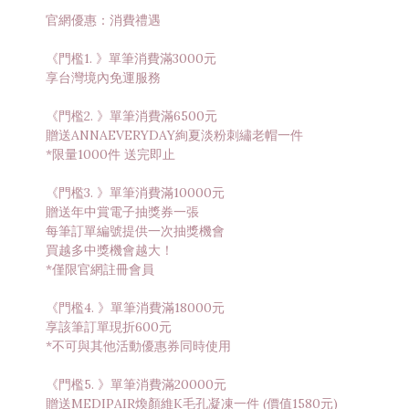
官網優惠：消費禮遇
《門檻1. 》單筆消費滿3000元
享台灣境內免運服務
《門檻2. 》單筆消費滿6500元
贈送ANNAEVERYDAY絢夏淡粉刺繡老帽一件
*限量1000件 送完即止
《門檻3. 》單筆消費滿10000元
贈送年中賞電子抽獎券一張
每筆訂單編號提供一次抽獎機會
買越多中獎機會越大！
*僅限官網註冊會員
《門檻4. 》單筆消費滿18000元
享該筆訂單現折600元
*不可與其他活動優惠券同時使用
《門檻5. 》單筆消費滿20000元
贈送MEDIPAIR煥顏維K毛孔凝凍一件 (價值1580元)