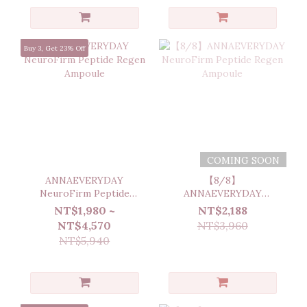
Buy 3, Get 23% Off
COMING SOON
ANNAEVERYDAY
【8/8】
NeuroFirm Peptide
ANNAEVERYDAY
Regen Ampoule
NeuroFirm Peptide
NT$1,980 ~
NT$2,188
Regen Ampoule
NT$4,570
NT$3,960
NT$5,940