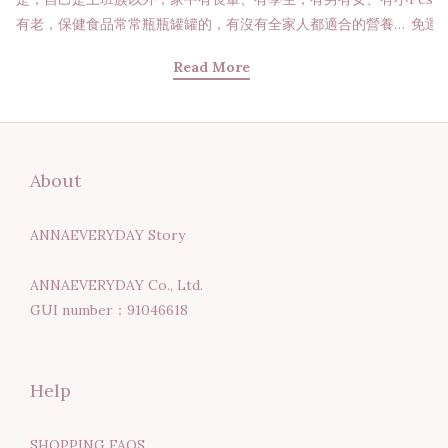
有老，保健食品常常瓶瓶罐罐的，有沒有全家人都適合的營養補
免運服
給品？營養師這次要首推4種營養素，如果不知道要買什麼，不
（大
Read More
妨從這四款必備補給品下手，讓全家人的健康守護變得更精準輕
NT$1
鬆！ ┃學生、上班族、銀髮族常見問題有哪些？ 壓力大，飲食
意事
不均衡，你或你的家人是否也有這樣問題呢？學生正在長高，且
動門
面臨高強度的數位用眼與學習壓力台灣學生長期處於高強度學習
送。 
壓力並高度依賴3C 產品，腦力與視力都面臨嚴峻挑戰。研究顯
限，送
About
示，長時間暴露於藍光與壓力之下，容易誘發大量自由基，對體
黑貓
內造成氧化損傷。因此需要及時補充高效抗氧化營養素，才能維
會
ANNAEVERYDAY Story
護清晰思緒與明亮視野。 學生也因課業繁重而普遍缺乏戶外運
議。 
動，維生素 D 的攝取量竟然達不到建議標準的一半，缺乏率更
量2
ANNAEVERYDAY Co., Ltd.
是達到 3 成！當缺乏維生素D時，會阻礙骨骼發展以及影響免疫
30
GUI number：91046618
力，讓已經備受學習壓力的學生，更容易感冒生病，影響學習表
8/1
現。上班族有代謝危機與高壓慢性發炎上班族因為久坐未動、飲
單登
食不均、工作壓力，正無聲無息地推升體內的氧化壓力；當慢性
樂！
Help
發炎已成為日常，慢性疲勞、情緒不穩、精神緊繃與睡眠障礙等
「今天
問題便會接踵而來。長期的發炎狀態與高壓工作會產生連鎖反
現折」
SHOPPING FAQS