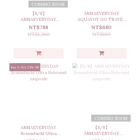
COMING SOON
【8/8】
ANNAEVERYDAY
ANNAEVERYDAY
AQUAVOY GO TRAVEL
AQUAVOY GO TRAVEL
SHOWER FILTER
NT$788
NT$680
SHOWER FILTER Refill
NT$1,360
NT$860
Buy 3, Get 23% Off
COMING SOON
ANNAEVERYDAY
【8/8】
Sensishield Ultra
ANNAEVERYDAY
Rebound Ampoule
Sensishield Ultra