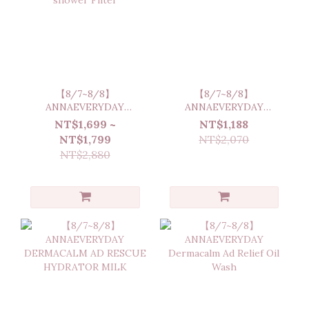
【8/7~8/8】
【8/7~8/8】
ANNAEVERYDAY
ANNAEVERYDAY
AQUALUX Sediment
IMPERIAL ROOT
NT$1,699 ~
NT$1,188
shower Filter
REVIVE SERUM
NT$1,799
NT$2,070
NT$2,880