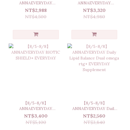
ANNAEVERYDAY
ANNAEVERYDAY
Sensitive Skin Care Set
VeCollal® Dewy Bloom
NT$2,988
NT$3,320
Everyday
NT$4,500
NT$4,980
【8/5~8/8】
【8/5~8/8】
ANNAEVERYDAY
ANNAEVERYDAY Daily
BIOTIC SHIELD+
Lipid Balance Dual
NT$3,400
NT$2,560
EVERYDAY
omega rtg+ EVERYDAY
NT$5,100
NT$3,840
Supplement