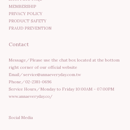
應，不只用眼過度、眼睛疲勞，肥胖、三高等代謝危機也會找上
今晚滿
MEMBERSHIP
門。銀髮族有肌少症與認知功能退化的風險對於家中的銀髮長輩
碼享
PRIVACY POLICY
來說，真正的威脅往往隱藏在日常中。隨著年紀增長面臨「行動
定！
PRODUCT SAFETY
力衰退」與「認知功能障礙」的雙重挑戰；生理上常見肌肉流失
動十一
FRAUD PREVENTION
(肌少症)與骨質疏鬆是無聲的殺手，會大幅增加跌倒與骨折的風
抽新
險；記憶力減退與認知功能障礙，更是常見問題。銀髮族需要針
價」
Contact
對肌肉質量及腦部健康方面提早保養預防! 根據這些常見的健康
8/7
問題，營養師列出了四種全家人都要補充、都有幫助的營養素！
物金 
如果想要購買保健食品，優先挑選這些成分就對了！ ┃關鍵營養
+留言
Message／Please use the chat box located at the bottom
素一：魚油 魚油，是對抗發炎與腦力補給的首選!魚油含有DHA
定貼
right corner of our official website
與EPA等豐富的omega-3脂肪酸，是科學家公認抗發炎、增強
活動一
Email／service@annaeveryday.com.tw
學習力的關鍵營養。現代飲食中，我們攝取過多 Omega-6 導致
內容】2
Phone／02-2381-0696
體內慢性發炎與失衡；因此，額外補充足夠的 Omega-3 更顯得
時間，
Service Hours／Monday to Friday 10:00AM - 07:00PM
至關重要。我們可以透過高品質魚油調節生理機能，能幫助身體
券，
www.annaeveryday.co/
找回平衡。學生族群：魚油助攻大腦發育與提升專注力 魚油中
號→
的 DHA 是神經發育關鍵，能強化學習邏輯與記憶，是學生在學
心』
習高壓下的最佳後援。DHA 能轉化為視網膜的關鍵保護因子，
『使
Social Media
有效緩解因長時間閱讀與 3C 帶來的眼部乾澀疲勞。雙效守護讓
入該優