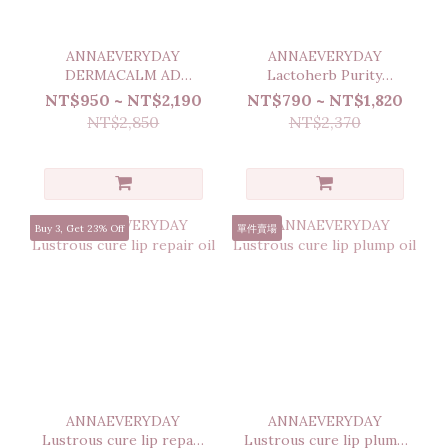
ANNAEVERYDAY
ANNAEVERYDAY
DERMACALM AD
Lactoherb Purity
RESCUE HYDRATOR
Cleansing Oil
NT$950 ~ NT$2,190
NT$790 ~ NT$1,820
MILK
NT$2,850
NT$2,370
Buy 3, Get 23% Off
單件賣場
ANNAEVERYDAY
ANNAEVERYDAY
Lustrous cure lip repair
Lustrous cure lip plump