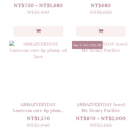
oil
oil
NT$730 ~ NT$1,680
NT$680
NT$2,190
NT$1,050
Buy 3, Get 23% Off
ANNAEVERYDAY
ANNAEVERYDAY Jewel
Lustrous cure lip plump
Me Honey Purifier
oil 3pcs
NT$1,570
NT$870 ~ NT$2,000
NT$2,040
NT$2,610