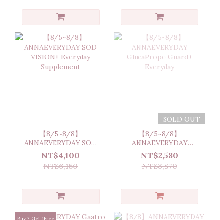
SOLD OUT
【8/5~8/8】
【8/5~8/8】
ANNAEVERYDAY SOD
ANNAEVERYDAY
VISION+ Everyday
GlucaPropo Guard+
NT$4,100
NT$2,580
Supplement
Everyday
NT$6,150
NT$3,870
Buy 2 Get 1Free