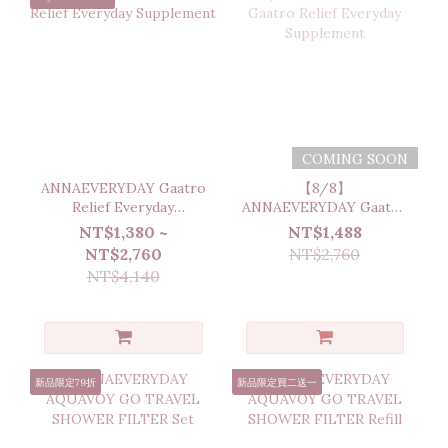
COMING SOON
ANNAEVERYDAY Gaatro
【8/8】
Relief Everyday
ANNAEVERYDAY Gaatro
Supplement
Relief Everyday
NT$1,380 ~
NT$1,488
Supplement
NT$2,760
NT$2,760
NT$4,140
新品限定79折
新品限定買二送一