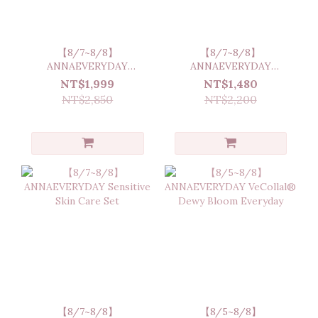
【8/7~8/8】
【8/7~8/8】
ANNAEVERYDAY
ANNAEVERYDAY
DERMACALM AD
Dermacalm Ad Relief Oil
NT$1,999
NT$1,480
RESCUE HYDRATOR
Wash
NT$2,850
NT$2,200
MILK
【8/7~8/8】
【8/5~8/8】