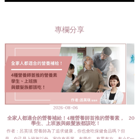
專欄分享
2026-08-06
全家人都適合的營養補給！4種營養師首推的營養素，
20
學生、上班族與銀髮族都該吃！
作者：呂英瑱 營養師為了追求健康，你也會吃保健食品嗎？但
是，自己是上班族以外，家中有長輩、有學生，有男有女、有小
Fes