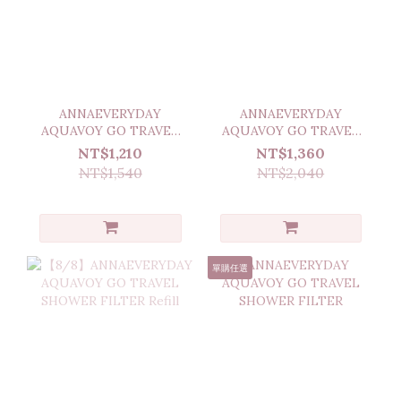
ANNAEVERYDAY
ANNAEVERYDAY
AQUAVOY GO TRAVEL
AQUAVOY GO TRAVEL
SHOWER FILTER Set
SHOWER FILTER Refill
NT$1,210
NT$1,360
NT$1,540
NT$2,040
單購任選