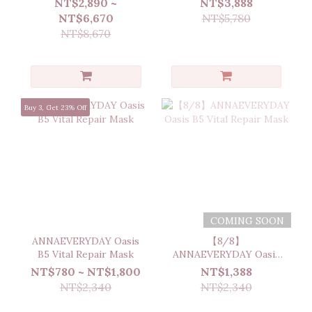
NT$2,890 ~
NT$3,888
Rebound Ampoule
NT$6,670
NT$5,780
NT$8,670
Buy 3, Get 23% Off
COMING SOON
ANNAEVERYDAY Oasis
【8/8】
B5 Vital Repair Mask
ANNAEVERYDAY Oasis
B5 Vital Repair Mask
NT$780 ~ NT$1,800
NT$1,388
NT$2,340
NT$2,340