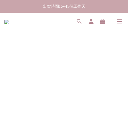
出貨時間15-45個工作天
07/31-08/08 煥新盛夏 | 夏日美好節
消費滿3000元享台灣境內免運
07/31-08/08 煥新盛夏 | 夏日美好節