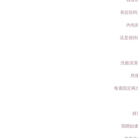
長痘痘時,
內包就
這是個持
洗臉清潔
然
每週固定兩
經
我開始連