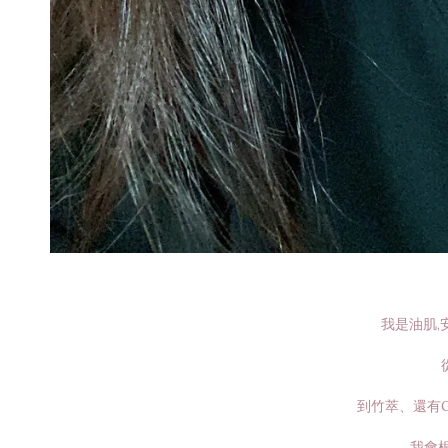
我是油肌,
到竹萃、還有Gr
我會