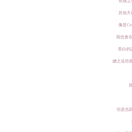
然後之
其他天
像是C
我也會在
美白的話
總之這些
但是也