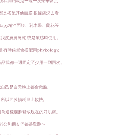
後我開始就是一週一次榮華富贵
都是搭配其他面膜,根據膚況去看
elapy精油面膜、乳木果、蘭花等
我皮膚膚況乾 或是敏感時使用。
,有時候就會搭配用phykology,
産品我都一週固定至少用一到兩次。
我自己是白天晚上都會敷臉,
所以面膜損耗量比較快,
因為這樣爛臉變成現在的好肌膚。
老公和朋友們都很驚艷〜