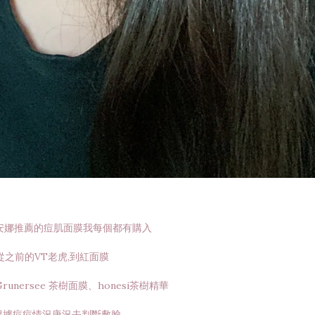
安娜推薦的痘肌面膜我每個都有購入
從之前的VT老虎,到紅面膜
unersee 茶樹面膜、honesi茶樹精華
根據痘痘情況唐況去判斷敷臉。