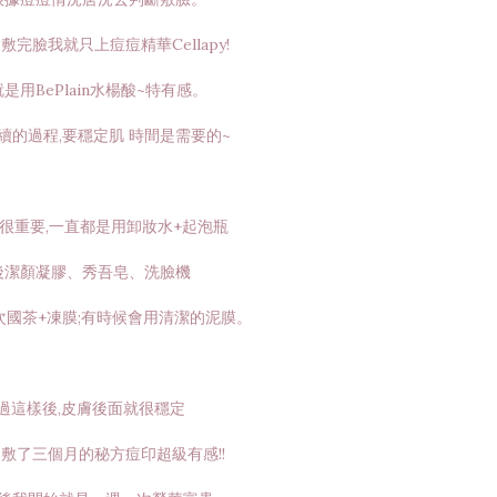
敷完臉我就只上痘痘精華Cellapy!
是用BePlain水楊酸~特有感。
續的過程,要穩定肌 時間是需要的~
很重要,一直都是用卸妝水+起泡瓶
後潔顏凝膠、秀吾皂、洗臉機
次國茶+凍膜;有時候會用清潔的泥膜。
過這樣後,皮膚後面就很穩定
敷了三個月的秘方痘印超級有感!!