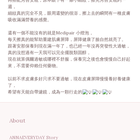
再搭配秀吾安瓶，原本眼下有一條小細紋，擦完秀吾安瓶約一
週，
細紋真的完全不見，眼周還變的很澎，擦上去的瞬間有一種皮膚
吸收滿滿營養的感覺。
還有一個不能沒有的就是Medipair 小燈泡，
每天擦真的能幫助重建肌膚屏障，屏障健康了臉自然就亮了。
跟著安那保養到現在滿一年了，也已經一年沒再突發性大過敏，
真的沒想過有一天我可以完全擺脫類固醇，
現在就算偶爾過敏或哪裡不舒服，保養完之後也會慢慢自己好起
來，不需要仰賴任何藥物。
以前不求皮膚多好只求不要過敏，現在皮膚屏障慢慢養好養健康
了，
希望有天能自帶濾鏡，成為一顆行走的
About
ANNAEVERYDAY Story