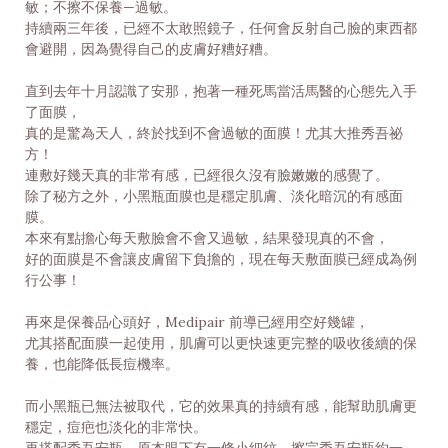
敏；
不擦不保養—過敏。
持續兩三年後，已經不太敢照鏡子，任何會反射自己臉的東西都
會避開，因為覺得自己的皮膚好糟好糟。
直到去年十月認識了安那，抱著一種死馬當活馬醫的心態先入手
了面膜，
真的是驚為天人，終於找到不會過敏的面膜！尤其大推秀吾祕
方！
連敷好幾天真的非常有感，已經很久沒有臉嫩嫩的感覺了。
除了秘方之外，小黑瓶面膜也是穩定肌膚、淡化暗沉的有感面
膜。
本來有點擔心每天敷臉會不會又過敏，結果發現真的不會，
好的面膜是不會讓皮膚留下負擔的，現在每天敷面膜已經成為例
行公事！
再來是保養品心頭好，Medipair 前導已經用空好幾罐，
尤其搭配面膜一起使用，肌膚可以更快速更完整的吸收後續的保
養，
也能降低長痘機率。
而小黑瓶已無法被取代，它的效果真的持續有感，能幫助肌膚更
穩定，痘疤也淡化的非常快。