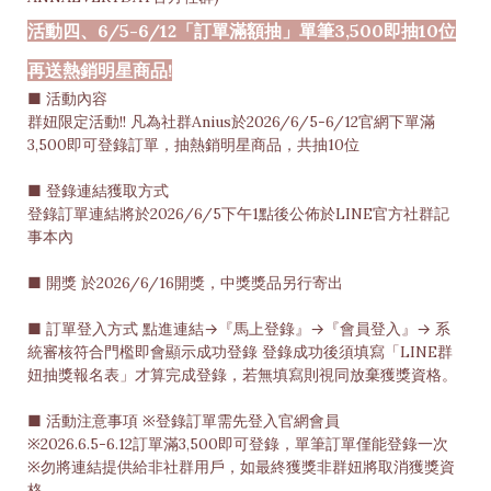
活動四、6/5-6/12「訂單滿額抽」單筆3,500即抽10位
再送熱銷明星商品!
■ 活動內容
群妞限定活動!! 凡為社群Anius於2026/6/5-6/12官網下單滿
3,500即可登錄訂單，抽熱銷明星商品，共抽10位
■ 登錄連結獲取方式
登錄訂單連結將於2026/6/5下午1點後公佈於LINE官方社群記
事本內
■ 開獎 於2026/6/16開獎，中獎獎品另行寄出
■ 訂單登入方式 點進連結→『馬上登錄』→『會員登入』→ 系
統審核符合門檻即會顯示成功登錄 登錄成功後須填寫「LINE群
妞抽獎報名表」才算完成登錄，若無填寫則視同放棄獲獎資格。
■ 活動注意事項 ※登錄訂單需先登入官網會員
※2026.6.5-6.12訂單滿3,500即可登錄，單筆訂單僅能登錄一次
※勿將連結提供給非社群用戶，如最終獲獎非群妞將取消獲獎資
格