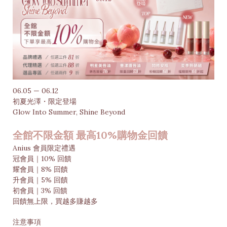
06.05 — 06.12
初夏光澤・限定登場
Glow Into Summer, Shine Beyond
全館不限金額 最高10%購物金回饋
Anius 會員限定禮遇
冠會員｜10% 回饋
耀會員｜8% 回饋
升會員｜5% 回饋
初會員｜3% 回饋
回饋無上限，買越多賺越多
注意事項