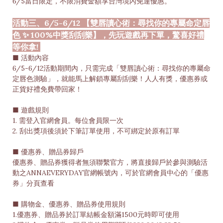
6/5當日限定，不限消費金額享台灣境內免運優惠。
活動三、6/5-6/12 【雙唇讀心術：尋找你的專屬命定唇
色 ✨ 100%中獎刮刮樂】，先玩遊戲再下單，驚喜好禮
等你拿!
■ 活動內容
6/5-6/12活動期間內，只需完成「雙唇讀心術：尋找你的專屬命
定唇色測驗」，就能馬上解鎖專屬刮刮樂！人人有獎，優惠券或
正貨好禮免費帶回家！
■ 遊戲規則
1. 需登入官網會員。每位會員限一次
2. 刮出獎項後須於下筆訂單使用，不可綁定於原有訂單
■ 優惠券、贈品券歸戶
優惠券、贈品券獲得者無須聯繫官方，將直接歸戶於參與測驗活
動之ANNAEVERYDAY官網帳號內，可於官網會員中心的「優惠
券」分頁查看
■ 購物金、優惠券、贈品券使用規則
1.優惠券、贈品券於訂單結帳金額滿1500元時即可使用