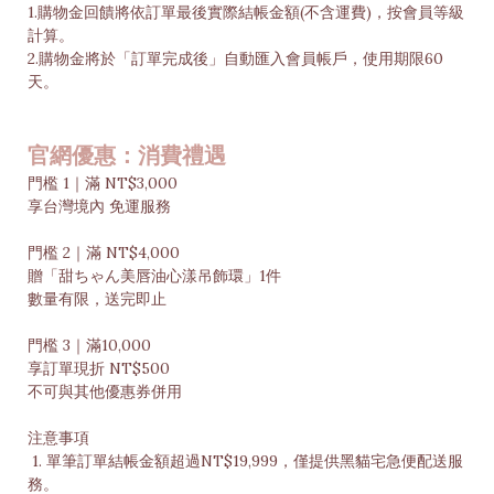
1.購物金回饋將依訂單最後實際結帳金額(不含運費)，按會員等級
計算。
2.購物金將於「訂單完成後」自動匯入會員帳戶，使用期限60
天。
官網優惠：消費禮遇
門檻 1｜滿 NT$3,000
享台灣境內 免運服務
門檻 2｜滿 NT$4,000
贈「甜ちゃん美唇油心漾吊飾環」1件
數量有限，送完即止
門檻 3｜滿10,000
享訂單現折 NT$500
不可與其他優惠券併用
注意事項
1. 單筆訂單結帳金額超過NT$19,999，僅提供黑貓宅急便配送服
務。