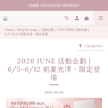
07/31-08/08 煥新盛夏 | 夏日美好節
保健慶 | 指定組買2送1 再加碼現折
出貨時間15-45個工作天
07/31-08/08 煥新盛夏 | 夏日美好節
Home
/
Blog list page
/
活動企劃
/
2026 JUNE 活動企劃 |
6/5~6/12 初夏光澤・限定登場
Categories
2026 JUNE 活動企劃 |
6/5~6/12 初夏光澤・限定登
場
2026-06-03