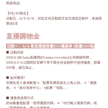
明星商品!
【FB/IG限定】
活動五、6/5-6/12，於貼文內互動留言並完成指定動作，各抽美
唇油5支
直播購物金
活動一、6/4 看直播搶限量$50優惠券 (限量100張)
■ 活動內容
2026.6.4於Anna直播間(IG:anna.everyday)公布開搶時間，
2026.6.5-6.12期間於官網下單不限任何金額即可使用優惠，限量
100張，搶完為止。
■ 如何獲得?
官網先登入會員帳號→『點擊官網頁面右上角人頭』→『優惠
券』→『前往領券中心』→點擊『領取』。
■ 優惠券使用方式
於結帳畫面點選『使用優惠代碼』→『自行輸入優惠代碼』或