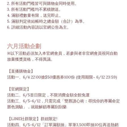
2. 所有活動門檻皆可與購物金同時使用。
3. 所有活動門檻均不累積贈送。
4. 滿額禮數量有限，送完即止。
5. 滿額判定依結帳時之總金額（合計）為準。
6. 詳細活動內容請以官網公告為主。
六月活動企劃
※以下活動必須加入本官網會員，若參與者非官網會員視同自動
放棄獲獎資格，不得異議。
【直播購物金】
活動一、6/4 22:00搶$50優惠券100份 (使用期限~ 6/12 23:59)
【官網限定】
活動二、6/5首日限定，不限消費金額全館免運
活動三、6/5-6/12，只需完成「雙唇讀心術：尋找你的專屬命定
唇色測驗」，就能解鎖專屬刮刮樂
【LINE社群限定】群妞限定!
活動四、6/5-6/12「訂單滿額抽」單筆3,500即抽10位再送熱銷