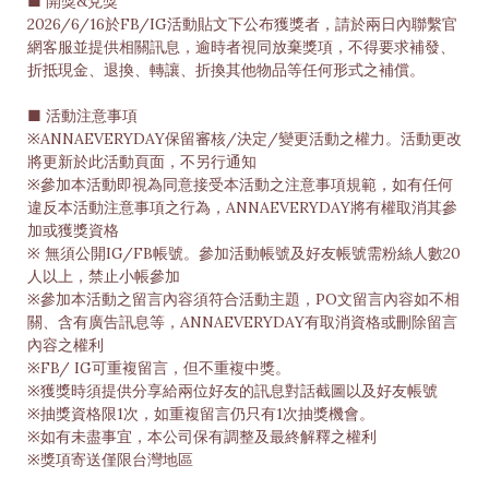
■ 開獎&兌獎
2026/6/16於FB/IG活動貼文下公布獲獎者，請於兩日內聯繫官
網客服並提供相關訊息，逾時者視同放棄獎項，不得要求補發、
折抵現金、退換、轉讓、折換其他物品等任何形式之補償。
■ 活動注意事項
※ANNAEVERYDAY保留審核/決定/變更活動之權力。活動更改
將更新於此活動頁面，不另行通知
※參加本活動即視為同意接受本活動之注意事項規範，如有任何
違反本活動注意事項之行為，ANNAEVERYDAY將有權取消其參
加或獲獎資格
※ 無須公開IG/FB帳號。參加活動帳號及好友帳號需粉絲人數20
人以上，禁止小帳參加
※參加本活動之留言內容須符合活動主題，PO文留言內容如不相
關、含有廣告訊息等，ANNAEVERYDAY有取消資格或刪除留言
內容之權利
※FB/ IG可重複留言，但不重複中獎。
※獲獎時須提供分享給兩位好友的訊息對話截圖以及好友帳號
※抽獎資格限1次，如重複留言仍只有1次抽獎機會。
※如有未盡事宜，本公司保有調整及最終解釋之權利
※獎項寄送僅限台灣地區