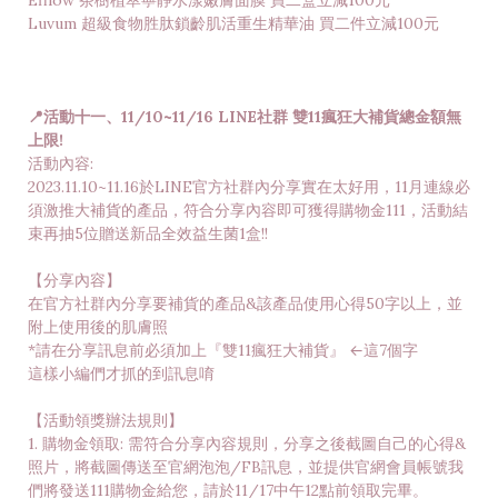
Efilow 茶樹植萃寧靜水漾嫩膚面膜 買二盒立減100元
Luvum 超級食物胜肽鎖齡肌活重生精華油 買二件立減100元
📍活動十一、11/10~11/16 LINE社群 雙11瘋狂大補貨總金額無
上限!
活動內容:
2023.11.10~11.16於LINE官方社群內分享實在太好用，11月連線必
須激推大補貨的產品，符合分享內容即可獲得購物金111，活動結
束再抽5位贈送新品全效益生菌1盒!!
【分享內容】
在官方社群內分享要補貨的產品&該產品使用心得50字以上，並
附上使用後的肌膚照
*請在分享訊息前必須加上『雙11瘋狂大補貨』 ←這7個字
這樣小編們才抓的到訊息唷
【活動領獎辦法規則】
1. 購物金領取: 需符合分享內容規則，分享之後截圖自己的心得&
照片，將截圖傳送至官網泡泡/FB訊息，並提供官網會員帳號我
們將發送111購物金給您，請於11/17中午12點前領取完畢。