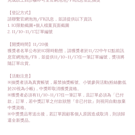
完成以上四步驟即可至官網泡泡/FB訊息登記抽獎
【登記方式】
請聯繫官網泡泡/FB訊息，並請提供以下資訊
1. IG限動截圖+個人檔案頁面截圖
2. 11/10~11/17訂單編號
【開獎時間】11/20後
獲獎者名單公布於IG限時動態，請獲獎者於11/22中午12點前訊
息官網泡泡/FB，並提供11/10~11/17任一筆訂單編號，獎項將
隨訂單出貨。
【活動注意】
※抽獎者須為真實帳號，嚴禁抽獎帳號、小號參與活動(粉絲數低
於20視為小帳)，中獎即取消獲獎資格。
※獲獎者必須有11/10~11/17任一筆訂單，且訂單必須為「已付
款」訂單，若中獎訂單之付款狀態『非已付款』則視同自動放棄
中獎資格。
※中獎獎品寄送出後，若訂單因顧客個人原因造成取消，則須歸
還全新獎品。