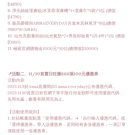
$4890)
8. 淨光絲綾潔膚組(水芙蓉潔膚機*1+潔膚巾*1袋)*1位 (價值
$4790)
9. 最高榮耀與ANNAEVERYDAY共進米其林尾牙*8位(總價
3980*8=31840)
10. 仙光亮顏養卸組(仙光氣墊*2+秀吾卸妝膏*2共4件)*1位 (價值
$3160)
11. 極寵官網購物金1000元*10位(總價值$10000)
📍活動二、11/10首賣日狂撒666張100元優惠券
活動內容:
2023.11.9於Anna直播間(IG:anna.everyday)公布優惠代碼，
2023.11.10首賣日於官網下單不限任何金額即可使用優惠代碼，
先用先贏，數量有限用完為止。
【活動使用規則】
1. 於結帳畫面點選『使用優惠代碼』→『自行輸入優惠代碼』或
『選擇優惠券』帶入該優惠券，若同時有多張優惠券，一筆訂單
僅能使用一張優惠券。