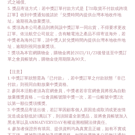
式之補償。
5. 獎品寄送方式：若中獎訂單付款方式是【711取貨不付款或跨境
訂單】收到中獎通知後請於『兌獎時間內提供台灣本地收件地
址』逾期視為放棄獎項。
6. 獎項為本公司產品則將與該中獎訂單一同出貨，不得要求更改
訂單。依法航空公司規定，含有離電池之產品不得寄送海外，若
中獎者為海外訂單，請中獎人於兌獎時間內提供台灣本地收件地
址，逾期則視同放棄獎項。
7. 獎項為本官網購物金，購物金將於2023/11/23後發送至中獎訂
單之會員帳號內，購物金使用期限為90天。
【注意】
1. 中獎訂單狀態需為『已付款』，若中獎訂單之付款狀態『非已
付款』則視同自動放棄中獎資格。
2. 參與本活動者須為官網會員，中獎者若非官網會員將視為自動
放棄獲獎資格，一位會員帳號限中獎一次，若一位帳號中獎2次
以第一順位獎項獲獎。
3. 中獎獎品寄送出後，若訂單因顧客個人原因造成取消或更改情
況造成金額低於1萬以下，則須歸還全新獎品，並將會員帳號加入
黑名單以及ANNAEVERYDAY有權追溯相關法律責任。
4. 參加者保證所有填寫、提供資料均為真實且正確，如有不實或