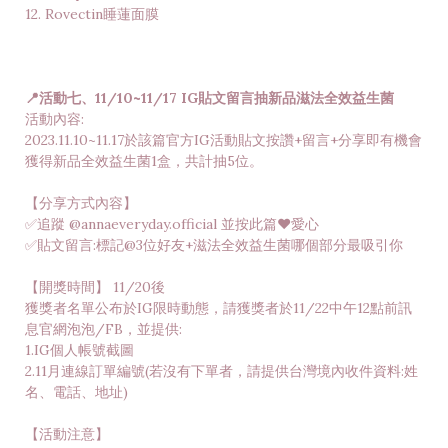
12.
Rovectin
睡蓮面膜
📍活動七、11/10~11/17 IG貼文留言抽新品滋法全效益生菌
活動內容:
2023.11.10~11.17於該篇官方IG活動貼文按讚+留言+分享即有機會
獲得新品全效益生菌1盒，共計抽5位。
【分享方式內容】
✅追蹤 @annaeveryday.official 並按此篇♥️愛心
✅貼文留言:標記@3位好友+滋法全效益生菌哪個部分最吸引你
【開獎時間】 11/20後
獲獎者名單公布於IG限時動態，請獲獎者於11/22中午12點前訊
息官網泡泡/FB，並提供:
1.IG個人帳號截圖
2.11月連線訂單編號(若沒有下單者，請提供台灣境內收件資料:姓
名、電話、地址)
【活動注意】