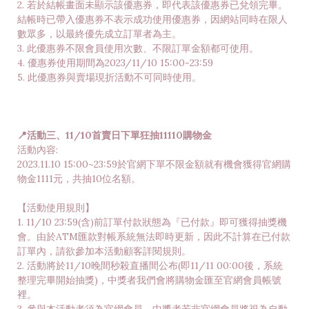
2. 若於結帳畫面未顯示該優惠券，即代表該優惠券已兌領完畢。
結帳時已帶入優惠券不表示成功使用優惠券，因網站同時在限人
數眾多，以最終優先成立訂單者為主。
3. 此優惠券不限會員使用次數、不限訂單金額都可使用。
4. 優惠券使用期間為2023/11/10 15:00-23:59
5. 此優惠券與賣場現折活動不可同時使用。
📍活動三、11/10首賣日下單狂抽11110購物金
活動內容:
2023.11.10 15:00~23:59於官網下單不限金額就有機會獲得官網購
物金1111元，共抽10位名額。
【活動使用規則】
1. 11/10 23:59(含)前訂單付款狀態為『已付款』即可獲得抽獎機
會。由於ATM匯款對帳系統無法即時更新，因此不計算在已付款
訂單內，請欲參加本活動顧客詳閱規則。
2. 活動將於11/10晚間秒殺直播間公布(即11/11 00:00後，系統
整理完畢開始抽獎)，中獎者我們會將購物金匯至官網會員帳號
裡。