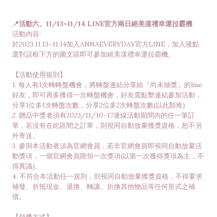
📍活動六、11/13~11/14 LINE官方兩日絕美漾禮幸運拉霸機
活動內容:
於2023.11.13~11.14加入ANNAEVERYDAY官方LINE，加入後點
選對話框下方的圖文區即可參加絕美漾禮幸運拉霸機。
【活動使用規則】
1. 每人有1次轉轉盤機會，將轉盤連結分享給『尚未抽獎』的line
好友，即可再多獲得一次轉盤機會，好友需點擊連結參加活動，
分享1位多1次轉盤次數，分享2位多2次轉盤次數(以此類推)
2. 贈品中獎者須有2023/11/10~17連線活動期間內的任一筆訂
單，若沒有在此區間之訂單，則視同自動放棄獲獎資格，恕不另
外寄送。
3. 參與本活動者須為官網會員，若非官網會員即視同自動放棄活
動獎項，一個官網會員限領一次獎項(以第一次獲得獎項為主，不
得異議)。
4. 不符合本活動任一規則，則視同自動放棄獲獎資格，不得要求
補發、折抵現金、退換、轉讓、折換其他物品等任何形式之補
償。