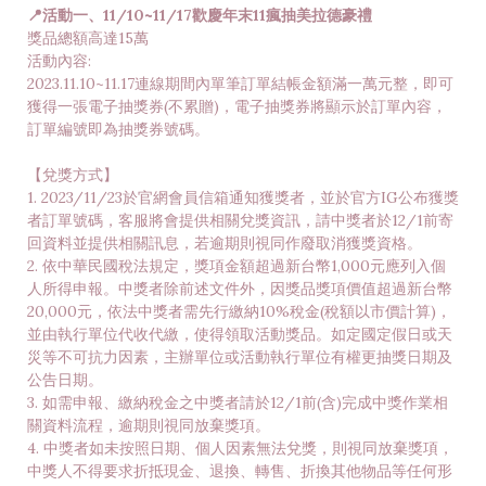
📍活動一、11/10~11/17歡慶年末11瘋抽美拉德豪禮
獎品總額高達15萬
活動內容:
2023.11.10~11.17連線期間內單筆訂單結帳金額滿一萬元整，即可
獲得一張電子抽獎券(不累贈)，電子抽獎券將顯示於訂單內容，
訂單編號即為抽獎券號碼。
【兌獎方式】
1. 2023/11/23於官網會員信箱通知獲獎者，並於官方IG公布獲獎
者訂單號碼，客服將會提供相關兌獎資訊，請中獎者於12/1前寄
回資料並提供相關訊息，若逾期則視同作廢取消獲獎資格。
2. 依中華民國稅法規定，獎項金額超過新台幣1,000元應列入個
人所得申報。中獎者除前述文件外，因獎品獎項價值超過新台幣
20,000元，依法中獎者需先行繳納10%稅金(稅額以市價計算)，
並由執行單位代收代繳，使得領取活動獎品。如定國定假日或天
災等不可抗力因素，主辦單位或活動執行單位有權更抽獎日期及
公告日期。
3. 如需申報、繳納稅金之中獎者請於12/1前(含)完成中獎作業相
關資料流程，逾期則視同放棄獎項。
4. 中獎者如未按照日期、個人因素無法兌獎，則視同放棄獎項，
中獎人不得要求折抵現金、退換、轉售、折換其他物品等任何形