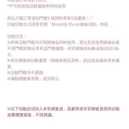
享該筆訂單現折1111元
*不可與其他活動優惠券同時使用
所以只要訂單達到門檻5 就同時享有5項優惠.ᐟ.ᐟ.ᐟ
詳細活動方式請見官網『Monthly Event連線活動』內容。
活動注意：
※所有活動門檻均可與購物金同時使用，需注意若使用購物金後
不達門檻則無法享有該門檻優惠，依官網最終結帳金額(合計)為
主。
※依官網最終結帳畫面『購物車商品資料』的訊息為最終享有優
惠。
※活動門檻均不累贈。
※滿額禮數量有限，送完即止。
※以下活動必須加入本官網會員，若參與者非官網會員視同自動
放棄獲獎資格，不得異議。