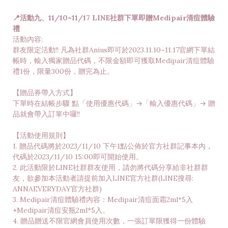
📍活動九、11/10~11/17 LINE社群下單即贈Medipair清痘體驗
禮
活動內容:
群友限定活動!! 凡為社群Anius即可於2023.11.10~11.17官網下單結
帳時，輸入獨家贈品代碼，不限金額即可獲取Medipair清痘體驗
禮1份，限量300份，贈完為止。
【贈品券帶入方式】
下單時在結帳步驟 點「使用優惠代碼」→「輸入優惠代碼」→ 贈
品就會帶入訂單中囉!!
【活動使用規則】
1. 贈品代碼將於2023/11/10 下午1點公佈於官方社群記事本內，
代碼於2023/11/10 15:00即可開始使用。
2. 此活動限於LINE社群群友使用，請勿將代碼分享給非社群群
友，欲參加本活動者請提前加入LINE官方社群(LINE搜尋:
ANNAEVERYDAY官方社群)
3. Medipair清痘體驗禮內容：Medipair清痘面霜2ml*5入
+Medipair清痘安瓶2ml*5入。
4. 贈品贈送不限官網會員使用次數，一張訂單限獲得一份體驗