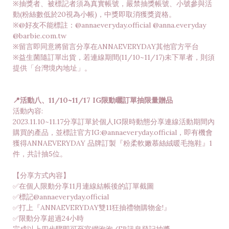
※抽獎者、被標記者須為真實帳號，嚴禁抽獎帳號、小號參與活
動(粉絲數低於20視為小帳)，中獎即取消獲獎資格。
※@好友不能標註：@annaeveryday.official @anna.everyday
@barbie.com.tw
※留言即同意將留言分享在ANNAEVERYDAY其他官方平台
※益生菌隨訂單出貨，若連線期間(11/10~11/17)未下單者，則須
提供「台灣境內地址」。
📍活動八、11/10~11/17 IG限動曬訂單抽限量贈品
活動內容:
2023.11.10~11.17分享訂單於個人IG限時動態分享連線活動期間內
購買的產品，並標註官方IG:@annaeveryday.official，即有機會
獲得ANNAEVERYDAY 品牌訂製『粉柔軟嫩慕絲絨暖毛拖鞋』1
件，共計抽5位。
【分享方式內容】
✅在個人限動分享11月連線結帳後的訂單截圖
✅標記@annaeveryday.official
✅打上『ANNAEVERYDAY雙11狂抽禮物購物金!』
✅限動分享超過24小時