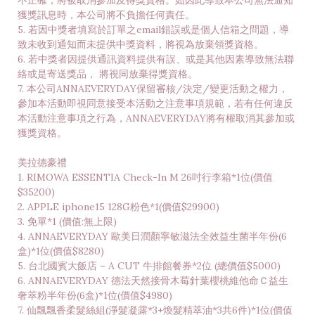
不正確，將被取消參加及得獎資格。如因此導致本公司無法通知
獲獎訊息時，本公司將不負擔任何責任。
5. 若因中獎者填寫於訂單之email錯誤或是個人信箱之問題，導
致未收到通知而未提供中獎資料，將視為放棄領獎資格。
6. 若中獎者因提供通訊資料提供有誤、或是其他因素導致無法聯
絡或是寄送獎品， 將視同放棄得獎資格。
7. 本公司ANNAEVERYDAY保留審核/決定/變更活動之權力，
參加本活動即視同意接受本活動之注意事項規範，若有任何違反
本活動注意事項之行為，ANNAEVERYDAY將有權取消其參加或
獲獎資格。
美拉德豪禮
1. RIMOWA ESSENTIA Check-In M 26吋行李箱*1位(價值
$35200)
2. APPLE iphone15 128G粉色*1(價值$29900)
3. 免單*1 (價值:無上限)
4. ANNAEVERYDAY 歐美日潤顏寧敏滋法全效益生菌半年份(6
盒)*1位(價值$8280)
5. 台北國賓大飯店 – A CUT 牛排館餐券*2位 (總價值$5000)
6. ANNAEVERYDAY 德法天然接骨木莓針葉櫻桃維他命Ｃ益生
奢萃粉半年份(6盒)*1位(價值$4980)
7. 仙飄飄香柔髮絲組(淨髮凝露*3+煥髮精萃油*3共6件)*1位(價值