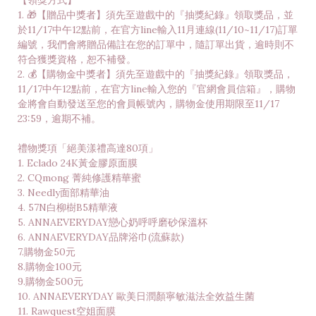
【領獎方式】
1. 🎁【贈品中獎者】須先至遊戲中的『抽獎紀錄』領取獎品，並
於11/17中午12點前，在官方line輸入11月連線(11/10~11/17)訂單
編號，我們會將贈品備註在您的訂單中，隨訂單出貨，逾時則不
符合獲獎資格，恕不補發。
2. 💰【購物金中獎者】須先至遊戲中的『抽獎紀錄』領取獎品，
11/17中午12點前，在官方line輸入您的『官網會員信箱』，購物
金將會自動發送至您的會員帳號內，購物金使用期限至11/17
23:59，逾期不補。
禮物獎項「絕美漾禮高達80項」
1. Eclado 24K黃金膠原面膜
2. CQmong 菁純修護精華蜜
3. Needly面部精華油
4. 57N白柳樹B5精華液
5. ANNAEVERYDAY戀心奶呼呼磨砂保溫杯
6. ANNAEVERYDAY品牌浴巾(流蘇款)
7.購物金50元
8.購物金100元
9.購物金500元
10. ANNAEVERYDAY 歐美日潤顏寧敏滋法全效益生菌
11. Rawquest空姐面膜