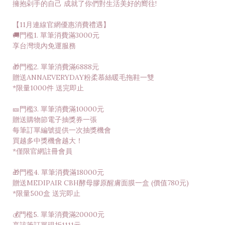
擁抱剁手的自己 成就了你們對生活美好的嚮往!
【11月連線官網優惠消費禮遇】
🚚門檻1. 單筆消費滿3000元
享台灣境內免運服務
🎁門檻2. 單筆消費滿6888元
贈送ANNAEVERYDAY粉柔慕絲暖毛拖鞋一雙
*限量1000件 送完即止
🎫門檻3. 單筆消費滿10000元
贈送購物節電子抽獎券一張
每筆訂單編號提供一次抽獎機會
買越多中獎機會越大！
*僅限官網註冊會員
🎁門檻4. 單筆消費滿18000元
贈送MEDIPAIR CBH酵母膠原醒膚面膜一盒 (價值780元)
*限量500盒 送完即止
💰門檻5. 單筆消費滿20000元