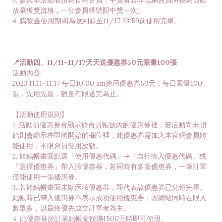
3. 參與本活動者須為官網會員，中獎者若非官網會員將視為自動
放棄獲獎資格，一位會員帳號限中獎一次。
4. 購物金使用期間為收到起至11/17 23:59前使用完畢。
📍活動四、11/11~11/17天天送優惠券50元限量100張
活動內容:
2023.11.11~11.17 每日10:00 am搶用優惠券50元，每日限量100
張，先用先贏，數量有限送完為止。
【活動使用規則】
1. 活動前優惠券會顯示於會員帳號內的優惠券裡，若活動尚未開
始則會顯示在即將開始的欄位裡，此優惠券需加入本官網會員將
能使用，不限會員使用次數。
2. 於結帳畫面點選『使用優惠代碼』→『自行輸入優惠代碼』或
『選擇優惠券』帶入該優惠券，若同時有多張優惠券，一筆訂單
僅能使用一張優惠券。
3. 若於結帳畫面未顯示該優惠券，即代表該優惠券已兌領完畢。
結帳時已帶入優惠券不表示成功使用優惠券，因網站同時在限人
數眾多，以最終優先成立訂單者為主。
4. 此優惠券於訂單結帳金額滿1500元時即可使用。