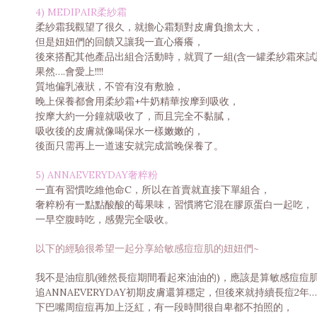
4) MEDIPAIR柔紗霜
柔紗霜我觀望了很久，就擔心霜類對皮膚負擔太大，
但是妞妞們的回饋又讓我一直心癢癢，
後來搭配其他產品出組合活動時，就買了一組(含一罐柔紗霜來試
果然….會愛上!!!!
質地偏乳液狀，不管有沒有敷臉，
晚上保養都會用柔紗霜+牛奶精華按摩到吸收，
按摩大約一分鐘就吸收了，而且完全不黏膩，
吸收後的皮膚就像喝保水一樣嫩嫩的，
後面只需再上一道速安就完成當晚保養了。
5) ANNAEVERYDAY奢粹粉
一直有習慣吃維他命C，所以在首賣就直接下單組合，
奢粹粉有一點點酸酸的莓果味，習慣將它混在膠原蛋白一起吃，
一早空腹時吃，感覺完全吸收。
以下的經驗很希望一起分享給敏感痘痘肌的妞妞們~
我不是油痘肌(雖然長痘期間看起來油油的)，應該是算敏感痘痘
追ANNAEVERYDAY初期皮膚還算穩定，但後來就持續長痘2年
下巴嘴周痘痘再加上泛紅，有一段時間很自卑都不拍照的，