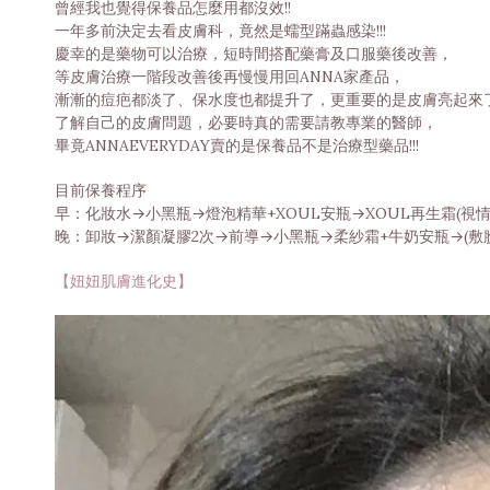
曾經我也覺得保養品怎麼用都沒效!!
一年多前決定去看皮膚科，竟然是蠕型蹣蟲感染!!!
慶幸的是藥物可以治療，短時間搭配藥膏及口服藥後改善，
等皮膚治療一階段改善後再慢慢用回ANNA家產品，
漸漸的痘疤都淡了、保水度也都提升了，更重要的是皮膚亮起來
了解自己的皮膚問題，必要時真的需要請教專業的醫師，
畢竟ANNAEVERYDAY賣的是保養品不是治療型藥品!!!
目前保養程序
早：化妝水→小黑瓶→燈泡精華+XOUL安瓶→XOUL再生霜(視情
晚：卸妝→潔顏凝膠2次→前導→小黑瓶→柔紗霜+牛奶安瓶→(敷
【妞妞肌膚進化史】