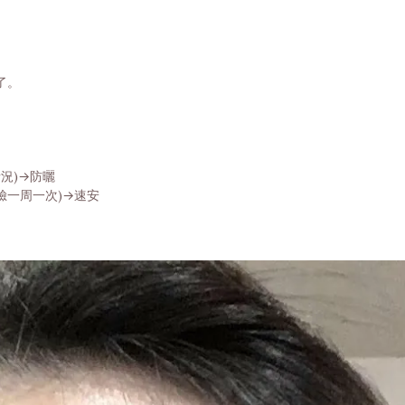
了。
況)→防曬
臉一周一次)→速安