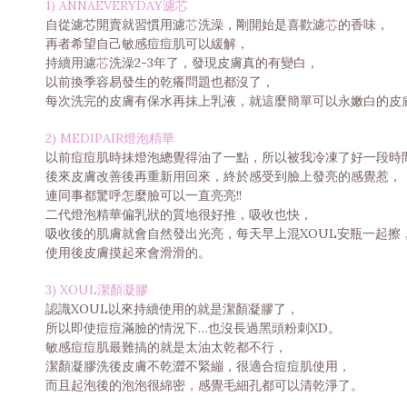
1) ANNAEVERYDAY濾芯
自從濾芯開賣就習慣用濾
芯
洗澡，剛開始是喜歡濾
芯
的香味，
再者希望自己敏感痘痘肌可以緩解，
持續用濾
芯
洗澡2-3年了，發現皮膚真的有變白，
以前換季容易發生的乾癢問題也都沒了，
每次洗完的皮膚有保水再抹上乳液，就這麼簡單可以永嫩白的皮
2) MEDIPAIR燈泡精華
以前痘痘肌時抹燈泡總覺得油了一點，所以被我冷凍了好一段時
後來皮膚改善後再重新用回來，終於感受到臉上發亮的感覺惹，
連同事都驚呼怎麼臉可以一直亮亮!!
二代燈泡精華偏乳狀的質地很好推，吸收也快，
吸收後的肌膚就會自然發出光亮，每天早上混XOUL安瓶一起擦
使用後皮膚摸起來會滑滑的。
3) XOUL潔顏凝膠
認識XOUL以來持續使用的就是潔顏凝膠了，
所以即使痘痘滿臉的情況下…也沒長過黑頭粉刺XD。
敏感痘痘肌最難搞的就是太油太乾都不行，
潔顏凝膠洗後皮膚不乾澀不緊繃，很適合痘痘肌使用，
而且起泡後的泡泡很綿密，感覺毛細孔都可以清乾淨了。