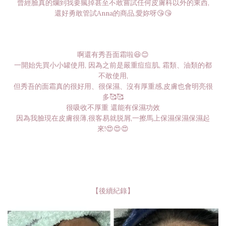
曾經臉真的爛到我要瘋掉甚至不敢嘗試任何皮膚科以外的東西,
還好勇敢管試Anna的商品,愛妳呀😘😘
啊還有秀吾面霜啦😆😊
一開始先買小小罐使用, 因為之前是嚴重痘痘肌, 霜類、油類的都
不敢使用,
但秀吾的面霜真的很好用、很保濕、沒有厚重感,皮膚也會明亮很
多🥰🥰
很吸收不厚重 還能有保濕功效
因為我臉現在皮膚很薄,很客易就脱屑,一擦馬上保濕保濕保濕起
來!😍😍😍
【後續紀錄】