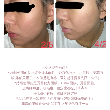
上次到現在兩個月
📌增加使用的是小紅小綠水能片、秀吾化妝水、小黑瓶、蘭花面
膜(雖然只用了一次但是超有感，還好趁停賣前先囤一些了)
📌持續使用的是秀吾秘方面膜、Cana 面膜、秀吾面霜。
皮膚細緻度、明亮度、穩定度都提升🔝🔝🔝
毛孔縮小有感、退紅有感💯💯
活到現在第一次被問「你皮膚很好欸怎麼保養的？」
我真的感動欸😭😭 我有生之年竟然有這一天