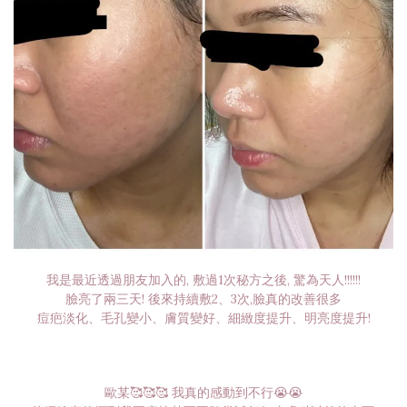
我是最近透過朋友加入的, 敷過1次秘方之後, 驚為天人!!!!!!
臉亮了兩三天! 後來持續敷2、3次,臉真的改善很多
痘疤淡化、毛孔變小、膚質變好、細緻度提升、明亮度提升!
歐某🥰🥰🥰 我真的感動到不行😭😭