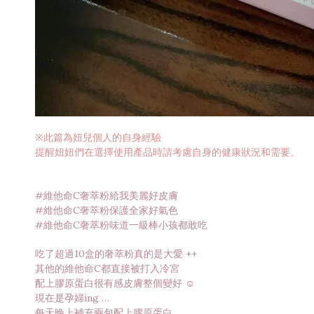
※此篇為妞兒個人的自身經驗
提醒妞妞們在選擇使用產品時請考慮自身的健康狀況和需要。
#維他命C奢萃粉給我美麗好皮膚
#維他命C奢萃粉保護全家好氣色
#維他命C奢萃粉味道一級棒小孩都敢吃
吃了超過10盒的奢萃粉真的是大愛 ++
其他的維他命C都直接被打入冷宮
配上膠原蛋白很有感皮膚整個變好 ☺️
現在是孕婦ing …
每天晚上補充兩包配上膠原蛋白