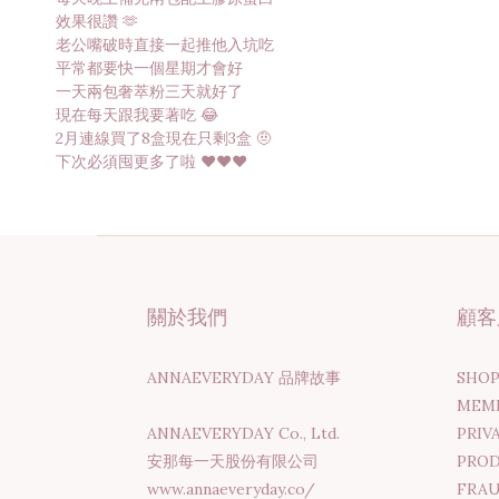
效果很讚 🫶
老公嘴破時直接一起推他入坑吃
平常都要快一個星期才會好
一天兩包奢萃粉三天就好了
現在每天跟我要著吃 😂
2月連線買了8盒現在只剩3盒 🤨
下次必須囤更多了啦 ❤️❤️❤️
關於我們
顧客
ANNAEVERYDAY 品牌故事
SHO
MEM
ANNAEVERYDAY Co., Ltd.
PRIV
安那每一天股份有限公司
PRO
www.annaeveryday.co/
FRAU