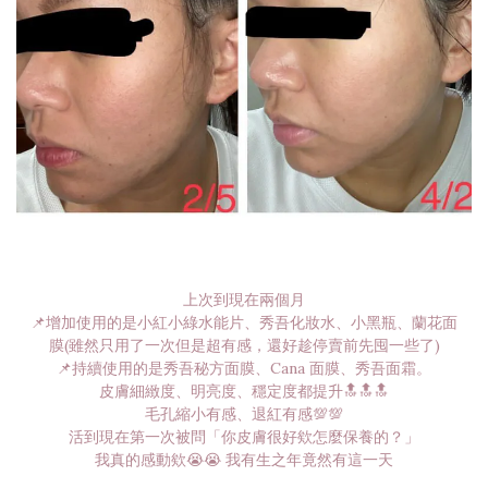
上次到現在兩個月
📌增加使用的是小紅小綠水能片、秀吾化妝水、小黑瓶、蘭花面
膜(雖然只用了一次但是超有感，還好趁停賣前先囤一些了)
📌持續使用的是秀吾秘方面膜、Cana 面膜、秀吾面霜。
皮膚細緻度、明亮度、穩定度都提升🔝🔝🔝
毛孔縮小有感、退紅有感💯💯
活到現在第一次被問「你皮膚很好欸怎麼保養的？」
我真的感動欸😭😭 我有生之年竟然有這一天