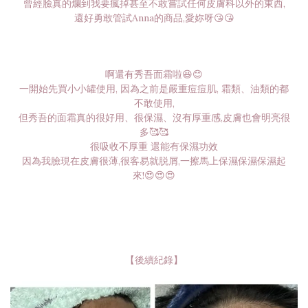
曾經臉真的爛到我要瘋掉甚至不敢嘗試任何皮膚科以外的東西,
還好勇敢管試Anna的商品,愛妳呀😘😘
啊還有秀吾面霜啦😆😊
一開始先買小小罐使用, 因為之前是嚴重痘痘肌, 霜類、油類的都
不敢使用,
但秀吾的面霜真的很好用、很保濕、沒有厚重感,皮膚也會明亮很
多🥰🥰
很吸收不厚重 還能有保濕功效
因為我臉現在皮膚很薄,很客易就脱屑,一擦馬上保濕保濕保濕起
來!😍😍😍
【後續紀錄】