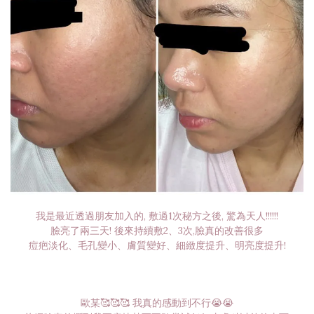
我是最近透過朋友加入的, 敷過1次秘方之後, 驚為天人!!!!!!
臉亮了兩三天! 後來持續敷2、3次,臉真的改善很多
痘疤淡化、毛孔變小、膚質變好、細緻度提升、明亮度提升!
歐某🥰🥰🥰 我真的感動到不行😭😭