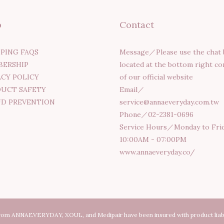
p
Contact
PING FAQS
Message／Please use the chat 
ERSHIP
located at the bottom right co
ACY POLICY
of our official website
UCT SAFETY
Email／
D PREVENTION
service@annaeveryday.com.tw
Phone／02-2381-0696
Service Hours／Monday to Fri
10:00AM - 07:00PM
www.annaeveryday.co/
from ANNAEVERYDAY, XOUL, and Medipair have been insured with product liabi