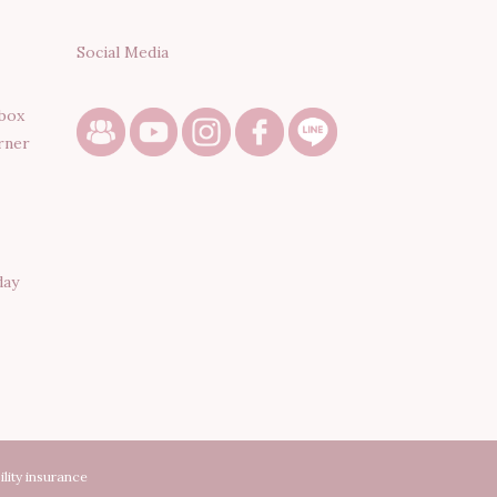
Social Media
box
rner
day
lity insurance