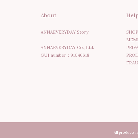
About
Hel
ANNAEVERYDAY Story
SHOP
MEMB
ANNAEVERYDAY Co., Ltd.
PRIV
GUI number：91046618
PROD
FRAU
All products 