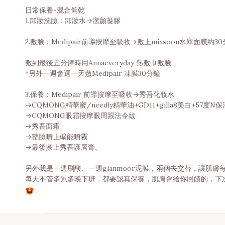
日常保養-混合偏乾
1.卸妝洗臉：卸妝水
→
潔顏凝膠
2.敷臉：Medipair前導按摩至吸收
→
敷上mixsoon水庫面膜約30
敷到最後五分鐘時用Annaeveryday 熱敷巾敷臉
*另外一週會選一天敷Medipair 凍膜30分鐘
3.保養：Medipair 前導按摩至吸收
→
秀吾化妝水
→CQMONG精華蜜/needly精華油+GD11+gilla8美白+57度N
→
CQMONG眼霜按摩眼周跟法令紋
→
秀吾面霜
→
整臉噴上礦能噴霧
→
最後擦上秀吾護唇膏。
另外我是一週刷酸、一週glanmoor泥膜，兩個去交替，讓肌
每天不管多累多晚下班，都要認真保養，肌膚會給你回饋的，下