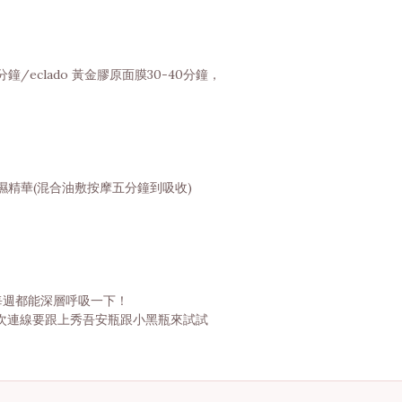
分鐘/eclado 黃金膠原面膜30-40分鐘，
保濕精華(
混合油敷按摩五分鐘到吸收)
膚每週都能深層呼吸一下！
次連線要跟上秀吾安瓶跟小黑瓶來試試