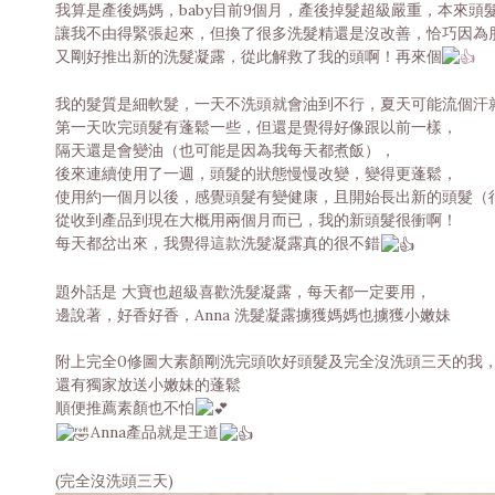
我算是產後媽媽，baby目前9個月，產後掉髮超級嚴重，本來
讓我不由得緊張起來，但換了很多洗髮精還是沒改善，恰巧因為朋
又剛好推出新的洗髮凝露，從此解救了我的頭啊！再來個
我的髮質是細軟髮，一天不洗頭就會油到不行，夏天可能流個汗
第一天吹完頭髮有蓬鬆一些，但還是覺得好像跟以前一樣，
隔天還是會變油（也可能是因為我每天都煮飯），
後來連續使用了一週，頭髮的狀態慢慢改變，變得更蓬鬆，
使用約一個月以後，感覺頭髮有變健康，且開始長出新的頭髮（
從收到產品到現在大概用兩個月而已，我的新頭髮很衝啊！
每天都岔出來，我覺得這款洗髮凝露真的很不錯
題外話是 大寶也超級喜歡洗髮凝露，每天都一定要用，
邊說著，好香好香，Anna 洗髮凝露擄獲媽媽也擄獲小嫩妹
附上完全0修圖大素顏剛洗完頭吹好頭髮及完全沒洗頭三天的我
還有獨家放送小嫩妹的蓬鬆
順便推薦素顏也不怕
Anna產品就是王道
(完全沒洗頭三天)