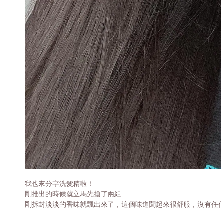
我也來分享洗髮精啦！
剛推出的時候就立馬先搶了兩組
剛拆封淡淡的香味就飄出來了，這個味道聞起來很舒服，沒有任何