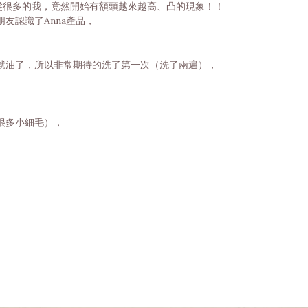
頭髮很多的我，竟然開始有額頭越來越高、凸的現象！！
友認識了Anna產品，
就油了，所以非常期待的洗了第一次（洗了兩遍），
很多小細毛），
，