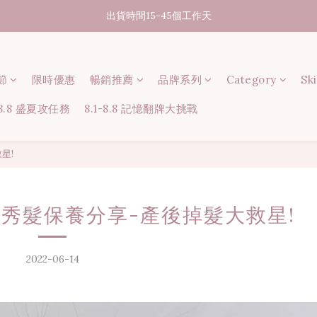
07/31-08/08 煥新盛夏 | 夏日美好節
出貨時間15-45個工作天
消費滿3000元享台灣境內免運
節
限時優惠
07/31-08/08 煥新盛夏 | 夏日美好節
暢銷推薦
品牌系列
Category
Sk
-8.8 盛夏攻任務
8.1-8.8 記憶翻牌大挑戰
星!
秀髮保養分享-產後掉髮大救星!
2022-06-14