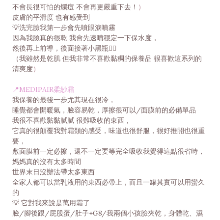
不會長很可怕的爛痘 不會再更嚴重下去！
）
皮膚的平滑度 也有感受到
💡洗完臉我第一步會先噴眼淚噴霧
因為我臉真的很乾 我會先速噴穩定一下保水度，
然後再上前導，後面接著小黑瓶👍🏻
（我雖然是乾肌 但我非常不喜歡黏稠的保養品 很喜歡這系列的
清爽度
）
📍MEDIPAIR柔紗霜
我保養的最後一步尤其現在很冷，
睡覺都會開暖氣，臉容易乾，厚擦很可以/面膜前的必備單品
我很不喜歡黏黏膩膩 很難吸收的東西，
它真的很顛覆我對霜類的感受，味道也很舒服，很好推開也很重
要，
敷面膜前一定必擦，還不一定要等完全吸收我覺得這點很省時，
媽媽真的沒有太多時間
世界末日沒辦法帶太多東西
全家人都可以當乳液用的東西必帶上，而且一罐其實可以用蠻久
的
💡 它對我來說是萬用霜了
臉/腳後跟/屁股蛋/肚子+G8/我兩個小孩臉夾乾，身體乾、濕