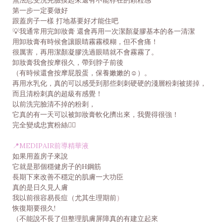
第一步一定要做好
跟蓋房子一樣 打地基要好才能住吧
💡我通常用完卸妝膏 還會再用一次潔顏凝膠基本的各一清潔
用卸妝膏有時候會讓眼睛霧霧模糊，但不會痛！
很厲害，再用潔顏凝膠洗過眼睛就不會霧霧了。
卸妝膏我會按摩很久，帶到脖子前後
（有時候還會按摩屁股蛋，保養嫩嫩的☺️）。
再用水乳化，真的可以感受到那些刺刺硬硬的淺層粉刺被搓掉，
而且清粉刺真的超級有感覺！
以前洗完臉清不掉的粉刺，
它真的有一天可以被卸妝膏軟化擠出來，我覺得很強！
完全變成忠實粉絲👍🏻
📍MEDIPAIR前導精華液
如果用蓋房子來說
它就是那個穩健房子的H鋼筋
長期下來改善不穩定的肌膚一大功臣
真的是日久見人膚
我以前很容易長痘（尤其生理期前
）
恢復期要很久!
（不能說不長了但整理肌膚屏障真的有建立起來