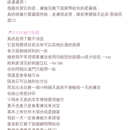
疹通通用！
我最欣賞它的是，膚臉完撕下面膜帶給你的柔霧感，
真的很像什麼霧面特效，皮膚很皮滑，睡前厚擦隔天起床 那個亮
度👍🏻
📍
XOUL秘方面膜
真的是用了數不清盒
它是我覺得目前沒有可以其他比過的面膜
各方面都做得到的一款
雖然我平常習慣看膚況使用功能型的面膜ex長大痘痘 —tac
粉刺多清完粉刺臉泛紅 —br.lab
但你問我出遠門只能帶一款
我還是會拿秘方㊙️
因為它可以做到全方位
而且出去玩敷一個小時隔天真的不會輸前一天的膚況
化妝心情更好🤭
💡我冬天真的非常專情愛用秘方
夏天也會只是會看膚況來決定
基本上有任何大場合或是婚宴
我前一天一定會膚秘方來撐場
最喜歡它撕下面膜瞬間帶給你
整個皮膚像迅速復原一樣👍🏻