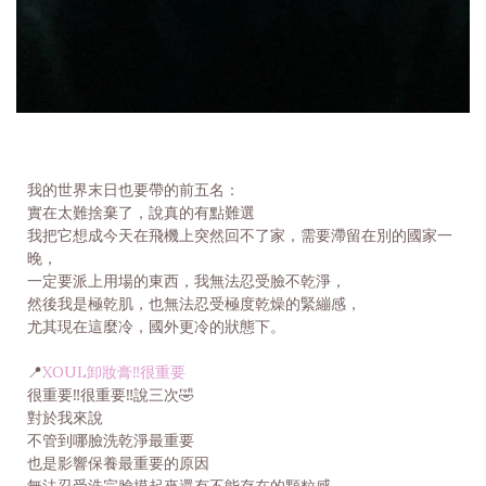
我的世界末日也要帶的前五名：
實在太難捨棄了，說真的有點難選
我把它想成今天在飛機上突然回不了家，需要滯留在別的國家一
晚，
一定要派上用場的東西，我無法忍受臉不乾淨，
然後我是極乾肌，也無法忍受極度乾燥的緊繃感，
尤其現在這麼冷，國外更冷的狀態下。
📍
XOUL卸妝膏‼️很重要
很重要‼️很重要‼️說三次🤣
對於我來說
不管到哪臉洗乾淨最重要
也是影響保養最重要的原因
無法忍受洗完臉摸起來還有不能存在的顆粒感