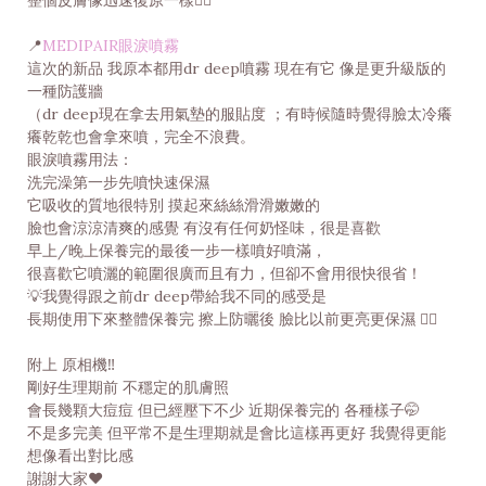
📍
MEDIPAIR眼淚噴霧
這次的新品 我原本都用dr deep噴霧 現在有它 像是更升級版的
一種防護牆
（dr deep現在拿去用氣墊的服貼度 ；有時候隨時覺得臉太冷癢
癢乾乾也會拿來噴，完全不浪費。
眼淚噴霧用法：
洗完澡第一步先噴快速保濕
它吸收的質地很特別 摸起來絲絲滑滑嫩嫩的
臉也會涼涼清爽的感覺 有沒有任何奶怪味，很是喜歡
早上/晚上保養完的最後一步一樣噴好噴滿，
很喜歡它噴灑的範圍很廣而且有力，但卻不會用很快很省！
💡我覺得跟之前dr deep帶給我不同的感受是
長期使用下來整體保養完 擦上防曬後 臉比以前更亮更保濕 👍🏻
附上 原相機‼️
剛好生理期前 不穩定的肌膚照
會長幾顆大痘痘 但已經壓下不少 近期保養完的 各種樣子🤭
不是多完美 但平常不是生理期就是會比這樣再更好 我覺得更能
想像看出對比感
謝謝大家♥️